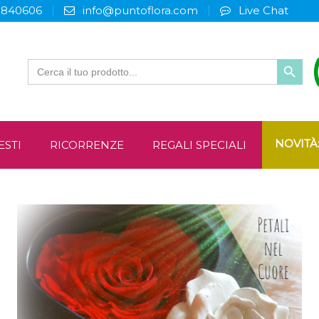
3840606
info@puntoflora.com
Live Chat
Search
for:
NOVITÀ
ESTI
RICORRENZE
REGALI SPECIALI