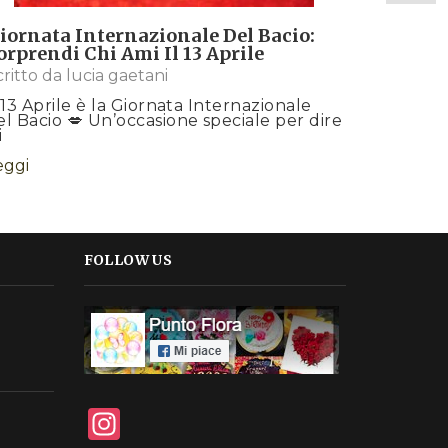
La primave
colori s
iornata Internazionale Del Bacio:
orprendi Chi Ami Il 13 Aprile
Leggi
critto da
lucia gaetani
l 13 Aprile è la Giornata Internazionale
el Bacio 💋 Un’occasione speciale per dire
i
eggi
FOLLOW US
Instagram