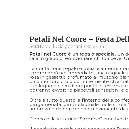
Petali Nel Cuore – Festa D
Scritto da
lucia gaetani
/
2434
Petali nel Cuore
è un regalo speciale.
Un do
sarà in grado di emozionare chi lo riceve.
La confezione regalo è deliziosamente co
sorprenderà nell’immediato, una originale
rosa in gessetto profumato al muschio bianco
pino cembro o più comunemente chiamato Cirm
suo legno è ricco di proprietà, di essenze e 
potranno avvertire piacevoli sensazioni e 
Oltre a tutto questo, all’interno della conf
pergamenata, dentro la quale tra le strofe:
amorevole da donare ed emozionante da rice
E ancora, la letterina ”Sorpresa” con il vo
Il pacchetto regalo verrà spedito con Post