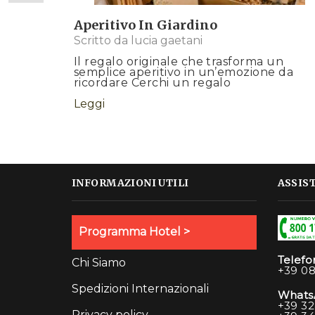
Aperitivo In Giardino
Scritto da
lucia gaetani
Il regalo originale che trasforma un
semplice aperitivo in un’emozione da
ricordare Cerchi un regalo
Leggi
INFORMAZIONI UTILI
ASSIS
Programma Hotel >
Telefo
Chi Siamo
+39 08
Spedizioni Internazionali
Whats
+39 32
Privacy policy