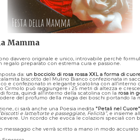
ella Mamma
no davvero originale e unico, introvabile perchè formu
 Un regalo preparato con estrema cura e passione.
mposta da:
un
bocciolo di rosa rossa XXL
a forma di cuor
 calamita biscotto del Mulino Bianco confezionata in sa
 e confezionato in elegante scatolina con all’interno dei 
olo può raggiungere i 25 metri di altezza e cresce dai 
di forza, quindi all’interno della scatolina con la
rosa in 
godere del profumo della magia dei boschi portando la m
ezione, ci sarà anche una Poesia inedita
”Petali nel Cuore
”biscotti e latte/torte e passeggiate, Felicità”
, e insieme a
vere. Un ricordo che evoca le colazioni speciali con bi
stro messaggio che verrà scritto a mano in modo accurato 
a Espressa.