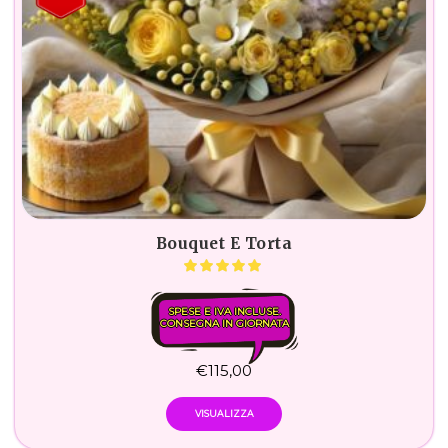
Bouquet E Torta
SPESE E IVA INCLUSE.
CONSEGNA IN GIORNATA
€
115,00
VISUALIZZA