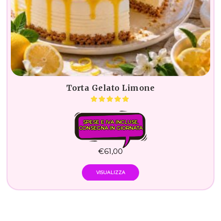
Torta Gelato Limone
SPESE E IVA INCLUSE.
CONSEGNA IN GIORNATA
€
61,00
VISUALIZZA