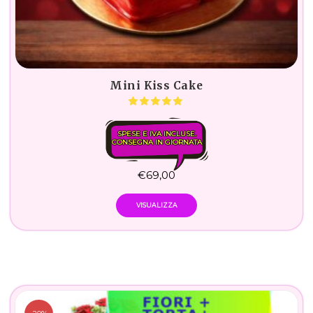
Mini Kiss Cake
SPESE E IVA INCLUSE.
CONSEGNA IN GIORNATA
€
69,00
VISUALIZZA