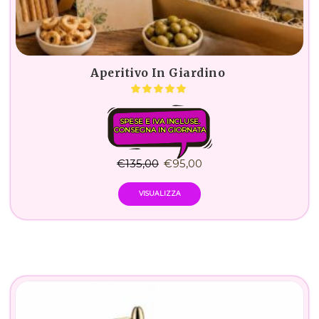
Aperitivo In Giardino
SPESE E IVA INCLUSE.
CONSEGNA IN GIORNATA
€
135,00
€
95,00
VISUALIZZA