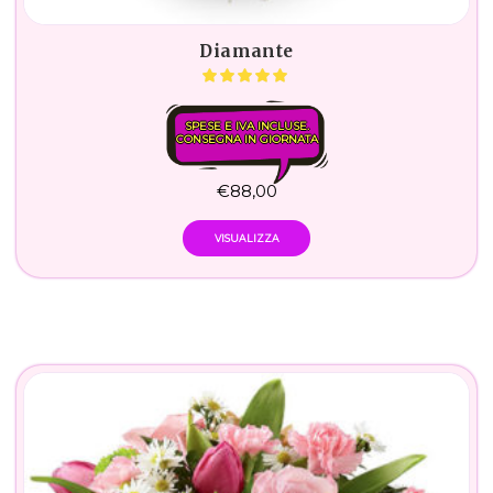
Diamante
SPESE E IVA INCLUSE.
CONSEGNA IN GIORNATA
€
88,00
VISUALIZZA