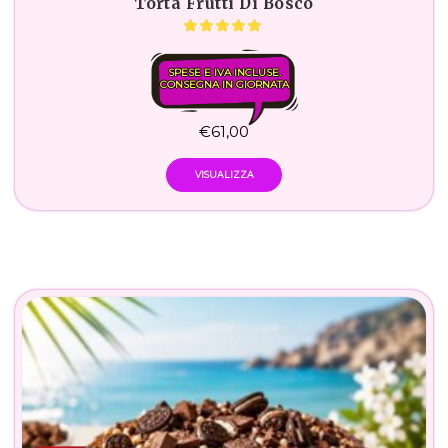
Torta Frutti Di Bosco
SPESE E IVA INCLUSE.
CONSEGNA IN GIORNATA
€
61,00
VISUALIZZA