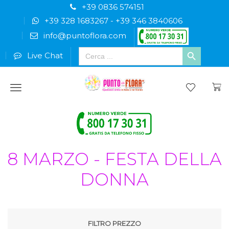
+39 0836 574151
+39 328 1683267
-
+39 346 3840606
info@puntoflora.com
Search
Live Chat
for:
Menu
8 MARZO - FESTA DELLA
DONNA
FILTRO PREZZO