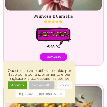
Mimosa E Camelie
SPESE E IVA INCLUSE.
CONSEGNA IN GIORNATA
€
48,00
VISUALIZZA
Questo sito web utilizza i cookie per
il suo corretto funzionamento e per
migliorare la tua esperienza utente.
Accetto
Non Accetto
Policy
Impostazioni personalizzate