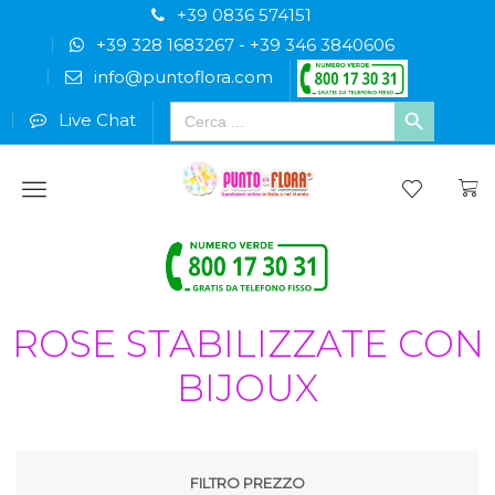
+39 0836 574151
+39 328 1683267
-
+39 346 3840606
info@puntoflora.com
Search
Live Chat
for:
Menu
ROSE STABILIZZATE CON
BIJOUX
FILTRO PREZZO