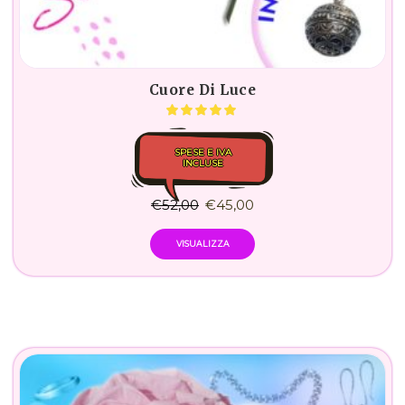
Cuore Di Luce
SPESE E IVA
INCLUSE
€
52,00
€
45,00
VISUALIZZA