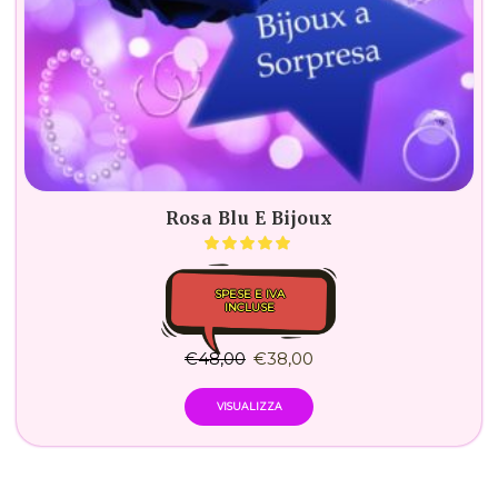
Rosa Blu E Bijoux
SPESE E IVA
INCLUSE
€
48,00
€
38,00
VISUALIZZA