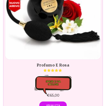
Profumo E Rosa
SPESE E IVA
INCLUSE
€
65,00
VISUALIZZA