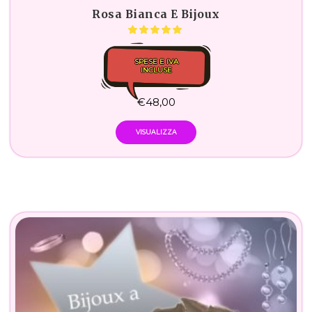
Rosa Bianca E Bijoux
SPESE E IVA
INCLUSE
€
48,00
VISUALIZZA