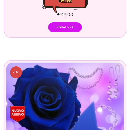
INCLUSE
€
48,00
VISUALIZZA
-21%