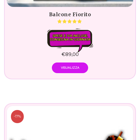
Balcone Fiorito
SPESE E IVA INCLUSE.
CONSEGNA IN GIORNATA
€
89,00
VISUALIZZA
-17%