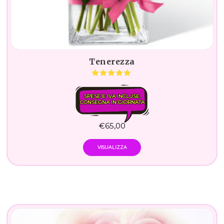
Tenerezza
SPESE E IVA INCLUSE.
CONSEGNA IN GIORNATA
€
65,00
VISUALIZZA