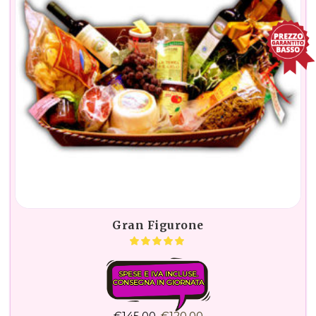
Gran Figurone
SPESE E IVA INCLUSE.
CONSEGNA IN GIORNATA
€
145,00
€
120,00