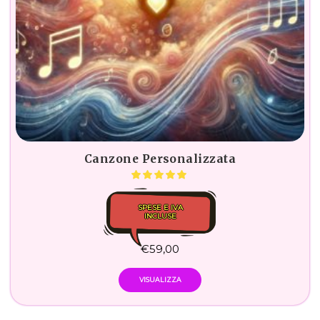
Canzone Personalizzata
SPESE E IVA
INCLUSE
€
59,00
VISUALIZZA