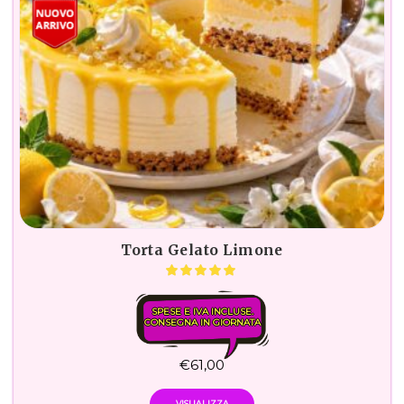
Torta Gelato Limone
SPESE E IVA INCLUSE.
CONSEGNA IN GIORNATA
€
61,00
VISUALIZZA