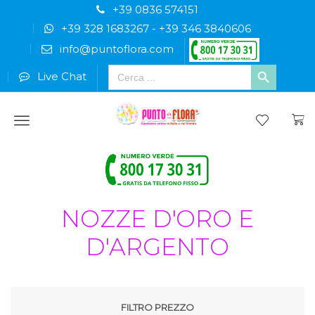
+39 0836 574151
+39 328 1683267
-
+39 346 3840606
info@puntoflora.com
Search
Live Chat
for:
Menu
NOZZE D'ORO E
D'ARGENTO
FILTRO PREZZO