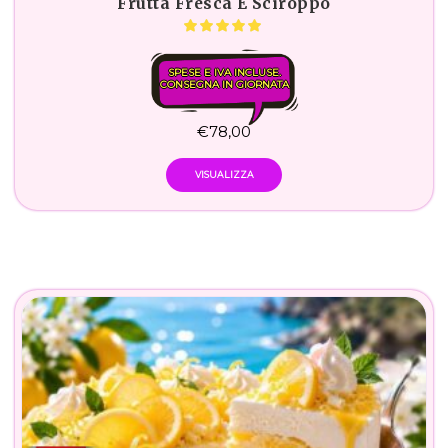
Frutta Fresca E Sciroppo
SPESE E IVA INCLUSE.
CONSEGNA IN GIORNATA
€
78,00
VISUALIZZA