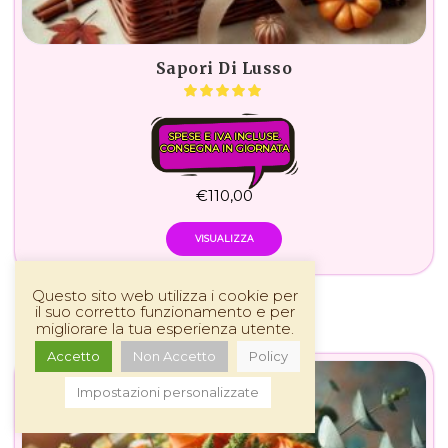
Sapori Di Lusso
SPESE E IVA INCLUSE.
CONSEGNA IN GIORNATA
€
110,00
VISUALIZZA
Questo sito web utilizza i cookie per
il suo corretto funzionamento e per
migliorare la tua esperienza utente.
Accetto
Non Accetto
Policy
Impostazioni personalizzate