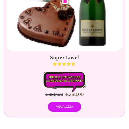
Super Love!
SPESE E IVA INCLUSE.
CONSEGNA IN GIORNATA
€
350,00
€
280,00
VISUALIZZA