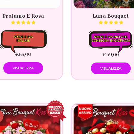
Profumo E Rosa
Luna Bouquet
SPESE E IVA
SPESE E IVA INCLUSE.
INCLUSE
CONSEGNA IN GIORNATA
€
65,00
€
49,00
VISUALIZZA
VISUALIZZA
%