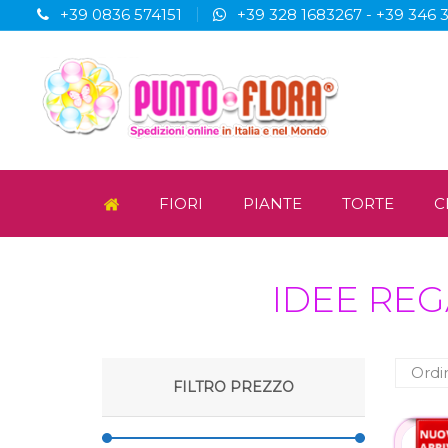
+39 0836 574151
+39 328 1683267
-
+39 346 
FIORI
PIANTE
TORTE
C
IDEE RE
FILTRO PREZZO