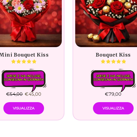
Mini Bouquet Kiss
Bouquet Kiss
SPESE E IVA INCLUSE.
SPESE E IVA INCLUSE.
CONSEGNA IN GIORNATA
CONSEGNA IN GIORNATA
€
54,00
€
45,00
€
79,00
VISUALIZZA
VISUALIZZA