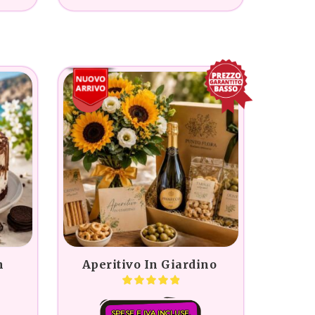
-30%
n
Aperitivo In Giardino
SPESE E IVA INCLUSE.