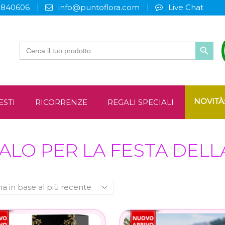
3840606
info@puntoflora.com
Live Chat
Search
for:
NOVITÀ
ESTI
RICORRENZE
REGALI SPECIALI
GALO PER LA FESTA DEL