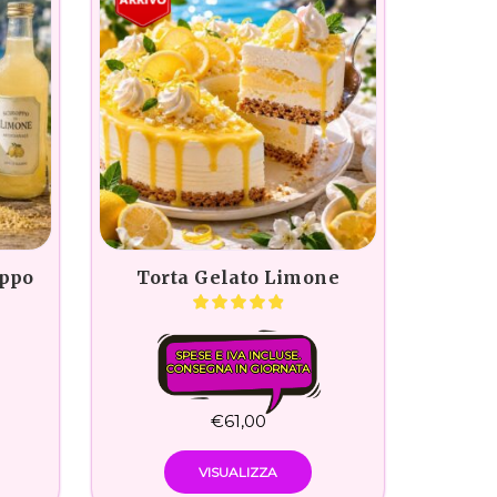
oppo
Torta Gelato Limone
SPESE E IVA INCLUSE.
CONSEGNA IN GIORNATA
€
61,00
VISUALIZZA