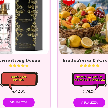
heroStrong Donna
Frutta Fresca E Scir
SPESE E IVA
SPESE E IVA INCLUSE.
INCLUSE
CONSEGNA IN GIORNATA
€
42,00
€
78,00
VISUALIZZA
VISUALIZZA