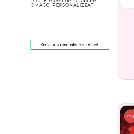
TORTE, e perchè no, anche
OMAGGI PERSONALIZZATI.
-17