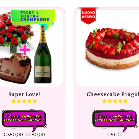
%
Super Love!
Cheesecake Frago
SPESE E IVA INCLUSE.
SPESE E IVA INCLUSE.
CONSEGNA IN GIORNATA
CONSEGNA IN GIORNATA
€
350,00
€
280,00
€
51,00