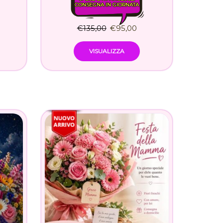
CONSEGNA IN GIORNATA
€
135,00
€
95,00
VISUALIZZA