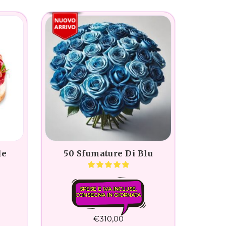
le
50 Sfumature Di Blu
SPESE E IVA INCLUSE.
CONSEGNA IN GIORNATA
€
310,00