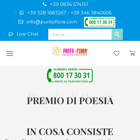
+39 0836 574151
+39 328 1683267
-
+39 346 3840606
info@puntoflora.com
Search
Live Chat
for:
Menu
PREMIO DI POESIA
IN COSA CONSISTE