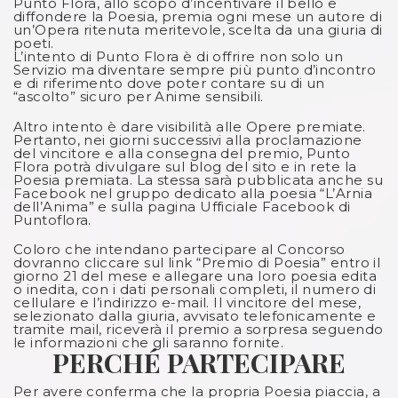
Punto Flora, allo scopo d’incentivare il bello e
diffondere la Poesia, premia ogni mese un autore di
un’Opera ritenuta meritevole, scelta da una giuria di
poeti.
L’intento di Punto Flora è di offrire non solo un
Servizio ma diventare sempre più punto d’incontro
e di riferimento dove poter contare su di un
“ascolto” sicuro per Anime sensibili.
Altro intento è dare visibilità alle Opere premiate.
Pertanto, nei giorni successivi alla proclamazione
del vincitore e alla consegna del premio, Punto
Flora potrà divulgare sul blog del sito e in rete la
Poesia premiata. La stessa sarà pubblicata anche su
Facebook nel gruppo dedicato alla poesia “L’Arnia
dell’Anima” e sulla pagina Ufficiale Facebook di
Puntoflora.
Coloro che intendano partecipare al Concorso
dovranno cliccare sul link “Premio di Poesia” entro il
giorno 21 del mese e allegare una loro poesia edita
o inedita, con i dati personali completi, il numero di
cellulare e l’indirizzo e-mail. Il vincitore del mese,
selezionato dalla giuria, avvisato telefonicamente e
tramite mail, riceverà il premio a sorpresa seguendo
le informazioni che gli saranno fornite.
PERCHÉ PARTECIPARE
Per avere conferma che la propria Poesia piaccia, a