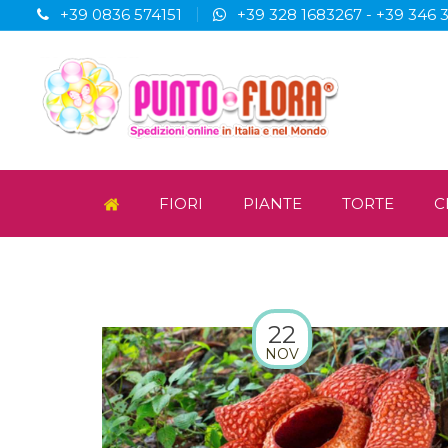
+39 0836 574151
+39 328 1683267
-
+39 346 
FIORI
PIANTE
TORTE
C
22
NOV