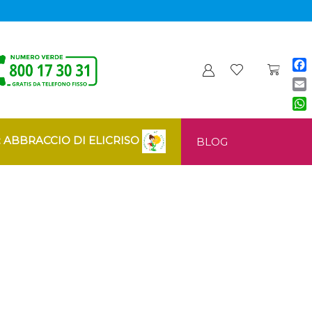
Fa
Ema
Wh
: ABBRACCIO DI ELICRISO
BLOG