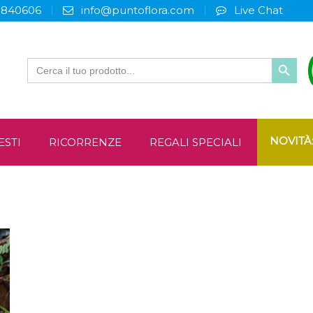
3840606
info@puntoflora.com
Live Chat
Search
for:
NOVITÀ
ESTI
RICORRENZE
REGALI SPECIALI