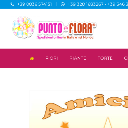
+39 0836 574151
+39 328 1683267
-
+39 346 
FIORI
PIANTE
TORTE
C