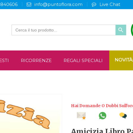
3840606
info@puntoflora.com
Live Chat
Search
for:
NOVITÀ
ESTI
RICORRENZE
REGALI SPECIALI
Hai Domande O Dubbi Sull'or
Amicizia Libro P