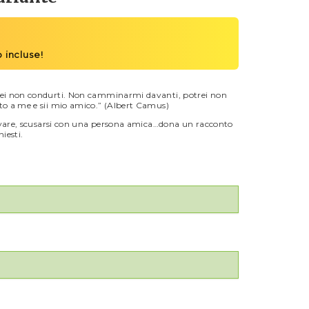
ei non condurti. Non camminarmi davanti, potrei non
o a me e sii mio amico.” (Albert Camus)
rovare, scusarsi con una persona amica…dona un racconto
iesti.