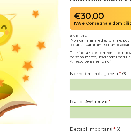
€
30,00
AMICIZIA
‘Non camminare dietro a me, potr
seguirti. Cammina soltanto accant
Per ringraziare, sorprendere, rit
personalizzato, inserendo i dati rich
Al resto penseremo noi.
Nomi dei protagonisti
*
Nomi Destinatari
*
Dettagli importanti
*