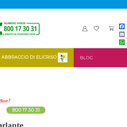
Fa
Ema
Wh
: ABBRACCIO DI ELICRISO
BLOG
dine?
800 17 30 31
arlante