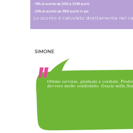
• 15% di sconto da 2000 a 3499 punti
• 20% di sconto da 3500 punti in poi
Lo sconto è calcolato direttamente nel carre
SIMONE
o
Ottimo servizio, puntuale e cordiale. Prodo
nsegne
davvero molto soddisfatto. Grazie mille,S