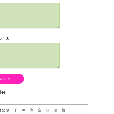
to
*
UISTA
deri
to: