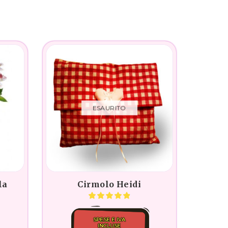
ESAURITO
la
Cirmolo Heidi
SPESE E IVA
INCLUSE