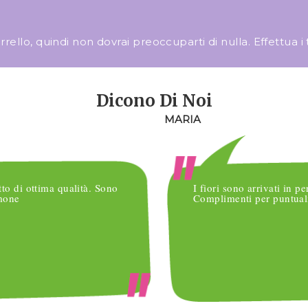
llo, quindi non dovrai preoccuparti di nulla. Effettua i tuo
Dicono Di Noi
MARIA
tto di ottima qualità. Sono
I fiori sono arrivati in pe
imone
Complimenti per puntuali