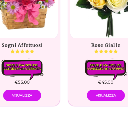
Sogni Affettuosi
Rose Gialle
SPESE E IVA INCLUSE.
SPESE E IVA INCLUSE.
CONSEGNA IN GIORNATA
CONSEGNA IN GIORNATA
€
55,00
€
45,00
VISUALIZZA
VISUALIZZA