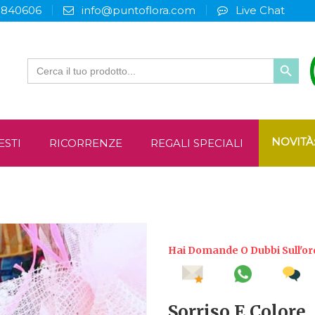
3840606
info@puntoflora.com
Live Chat
Search
for:
NOVITÀ
ESTI
RICORRENZE
REGALI SPECIALI
Hai Domande O Dubbi Sull'or
Sorriso E Colore