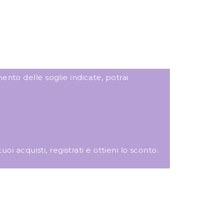
ento delle soglie indicate, potrai
i acquisti, registrati e ottieni lo sconto.
ANNALISA