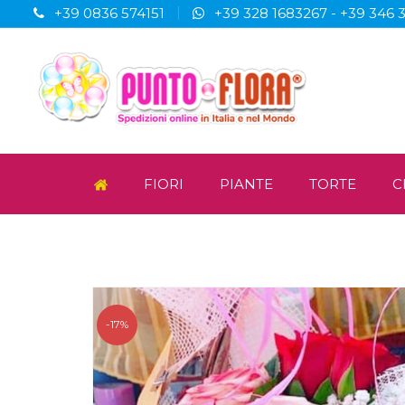
+39 0836 574151
+39 328 1683267
-
+39 346 
FIORI
PIANTE
TORTE
C
-17%