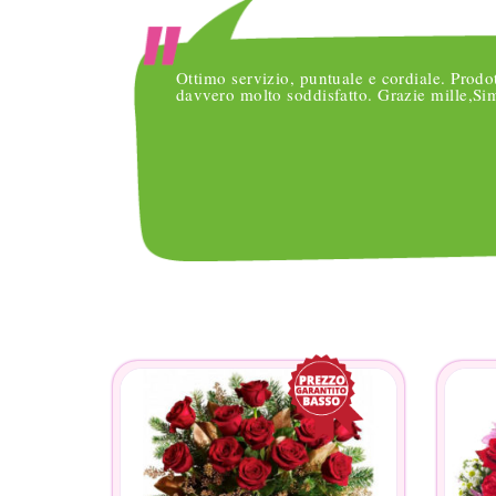
o
Ottimo servizio, puntuale e cordiale. Prodo
nsegne
davvero molto soddisfatto. Grazie mille,S