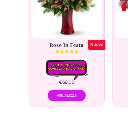
Nuovo
Rose In Festa
SPESE E IVA INCLUSE.
CONSEGNA IN GIORNATA
€
68,00
VISUALIZZA