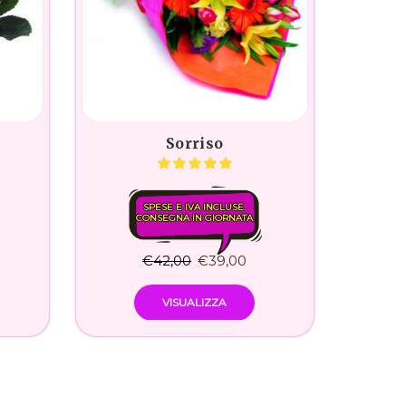
Sorriso
SPESE E IVA INCLUSE.
CONSEGNA IN GIORNATA
€
42,00
€
39,00
VISUALIZZA