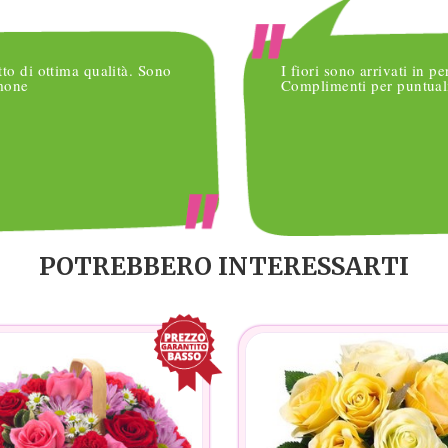
tto di ottima qualità. Sono
I fiori sono arrivati in pe
imone
Complimenti per puntuali
POTREBBERO INTERESSARTI