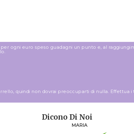
: per ogni euro speso guadagni un punto e, al raggiungim
lo.
llo, quindi non dovrai preoccuparti di nulla. Effettua i tuo
Dicono Di Noi
MARIA