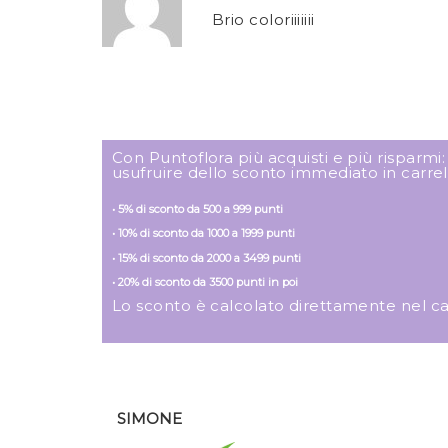
Brio coloriiiiiii
Con Puntoflora più acquisti e più risparmi
usufruire dello sconto immediato in carrel
• 5% di sconto da 500 a 999 punti
• 10% di sconto da 1000 a 1999 punti
• 15% di sconto da 2000 a 3499 punti
• 20% di sconto da 3500 punti in poi
Lo sconto è calcolato direttamente nel carre
SIMONE