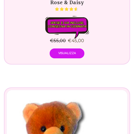
Rose & Daisy
SPESE E IVA INCLUSE.
CONSEGNA IN GIORNATA
€
55,00
€
45,00
VISUALIZZA