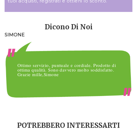
tuoi acquisti, registrati e ottieni lo sconto.
Dicono Di Noi
SIMONE
M
Ottimo servizio, puntuale e cordiale. Prodotto di
ottima qualità. Sono davvero molto soddisfatto.
Grazie mille,Simone
POTREBBERO INTERESSARTI