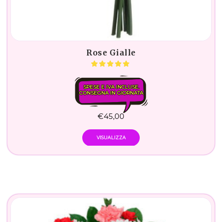
Rose Gialle
SPESE E IVA INCLUSE.
CONSEGNA IN GIORNATA
€
45,00
VISUALIZZA