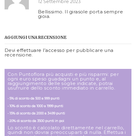
12 Settembre 2023
Bellissimo. Il girasole porta sempre
gioia.
AGGIUNGI UNA RECENSIONE
Devi
effettuare l’accesso
per pubblicare una
recensione.
Con Puntoflora più acquisti e più risparmi: per
ogni euro speso guadagni un punto e, al
raggiungimento delle soglie indicate, potrai
usufruire dello sconto immediato in carrello.
• 5% di sconto da 500 a 999 punti
• 10% di sconto da 1000 a 1999 punti
• 15% di sconto da 2000 a 3499 punti
• 20% di sconto da 3500 punti in poi
Lo sconto è calcolato direttamente nel carrello,
quindi non dovrai preoccuparti di nulla. Effettua i