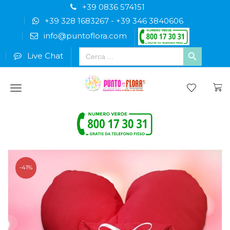
+39 0836 574151
+39 328 1683267
-
+39 346 3840606
info@puntoflora.com
Search
Live Chat
for:
Menu
-41%