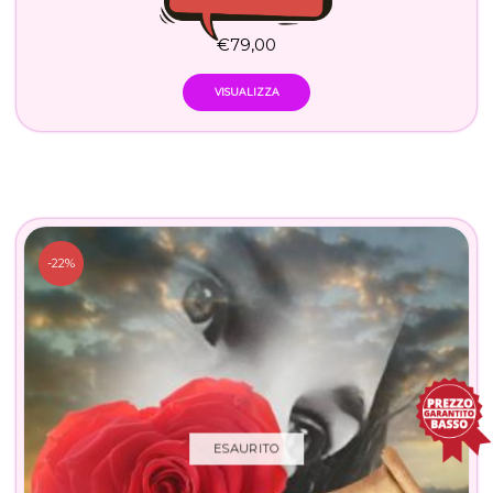
€
79,00
VISUALIZZA
-22%
ESAURITO