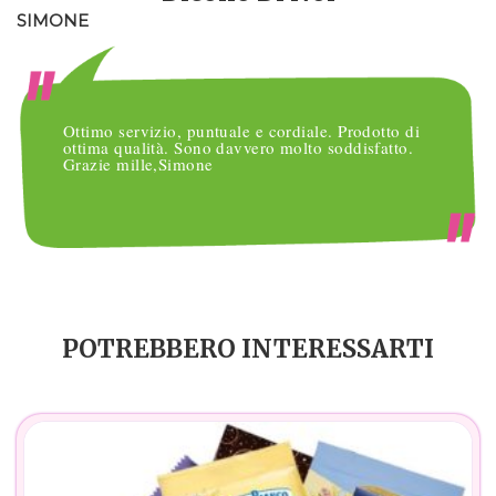
SIMONE
M
Ottimo servizio, puntuale e cordiale. Prodotto di
ottima qualità. Sono davvero molto soddisfatto.
Grazie mille,Simone
POTREBBERO INTERESSARTI