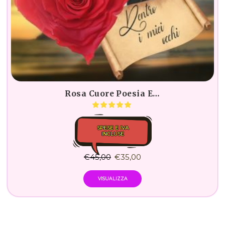
Rosa Cuore Poesia E…
SPESE E IVA
INCLUSE
€
45,00
€
35,00
VISUALIZZA