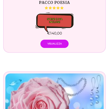
PACCO POESIA
SPESE E IVA
INCLUSE
€
140,00
VISUALIZZA