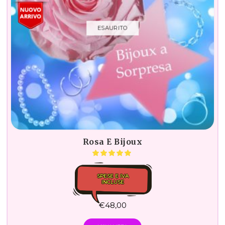
ESAURITO
Rosa E Bijoux
SPESE E IVA
INCLUSE
€
48,00