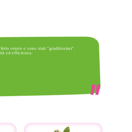
ANNALISA
rfetto orario e sono stati "graditissimi".
Vi ring
tà ed efficienza.
occasi
per cui
inserir
che ac
non sa
femmin