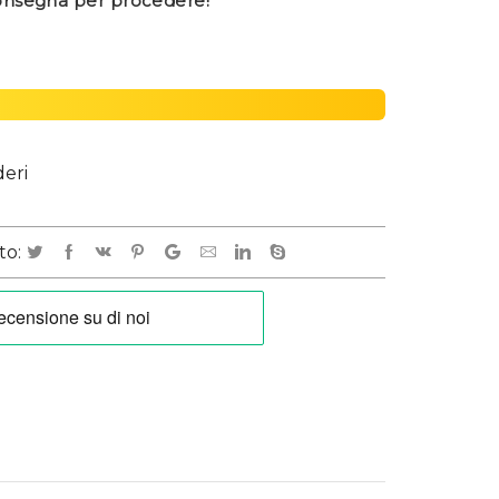
consegna per procedere!
deri
to: