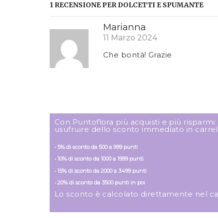
1 RECENSIONE PER
DOLCETTI E SPUMANTE
Marianna
11 Marzo 2024
Che bontà! Grazie
Con Puntoflora più acquisti e più risparmi
usufruire dello sconto immediato in carrel
• 5% di sconto da 500 a 999 punti
• 10% di sconto da 1000 a 1999 punti
• 15% di sconto da 2000 a 3499 punti
• 20% di sconto da 3500 punti in poi
Lo sconto è calcolato direttamente nel carre