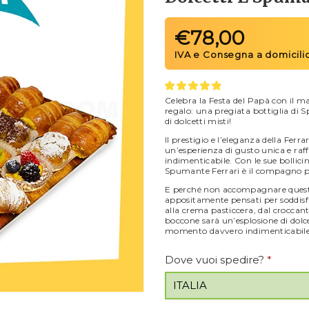
€
78,00
Celebra la Festa del Papà con il mas
regalo: una pregiata bottiglia di
di dolcetti misti!
Il prestigio e l’eleganza della Ferr
un’esperienza di gusto unica e ra
indimenticabile. Con le sue bollicin
Spumante Ferrari è il compagno per
E perché non accompagnare questo n
appositamente pensati per soddisfa
alla crema pasticcera, dal croccant
boccone sarà un’esplosione di dolc
momento davvero indimenticabile
Dove vuoi spedire?
*