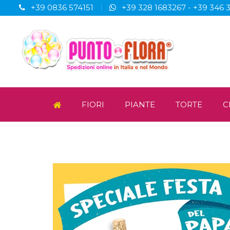
+39 0836 574151
+39 328 1683267
-
+39 346 
FIORI
PIANTE
TORTE
C