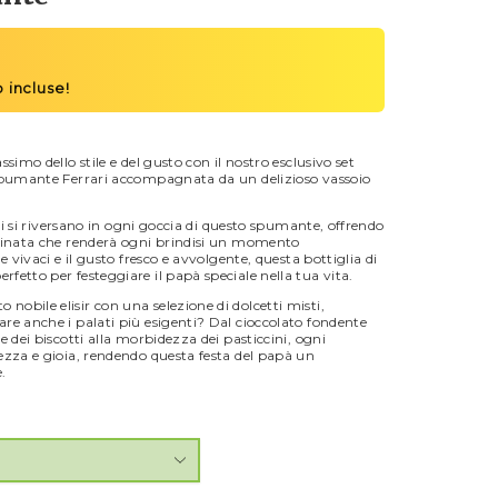
simo dello stile e del gusto con il nostro esclusivo set
 Spumante Ferrari accompagnata da un delizioso vassoio
ari si riversano in ogni goccia di questo spumante, offrendo
ffinata che renderà ogni brindisi un momento
e vivaci e il gusto fresco e avvolgente, questa bottiglia di
fetto per festeggiare il papà speciale nella tua vita.
obile elisir con una selezione di dolcetti misti,
re anche i palati più esigenti? Dal cioccolato fondente
e dei biscotti alla morbidezza dei pasticcini, ogni
ezza e gioia, rendendo questa festa del papà un
.