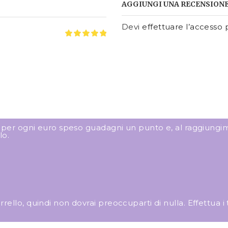
AGGIUNGI UNA RECENSION
Devi
effettuare l’accesso
p
: per ogni euro speso guadagni un punto e, al raggiungim
lo.
llo, quindi non dovrai preoccuparti di nulla. Effettua i tuo