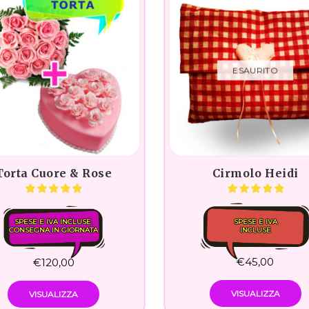
ESAURITO
Torta Cuore & Rose
Cirmolo Heidi
SPESE E IVA INCLUSE.
SPESE E IVA
CONSEGNA IN GIORNATA
INCLUSE
€
45,00
€
120,00
VISUALIZZA
VISUALIZZA