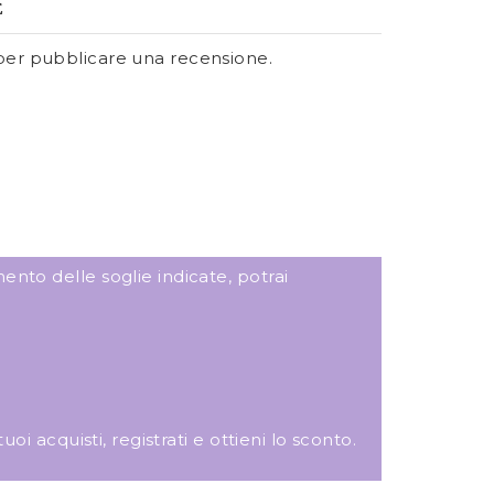
E
er pubblicare una recensione.
ento delle soglie indicate, potrai
i acquisti, registrati e ottieni lo sconto.