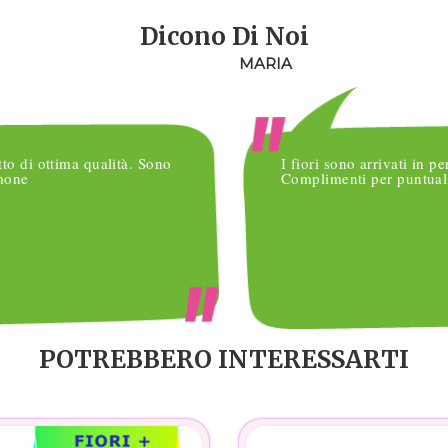
Dicono Di Noi
MARIA
tto di ottima qualità. Sono
I fiori sono arrivati in pe
imone
Complimenti per puntuali
POTREBBERO INTERESSARTI