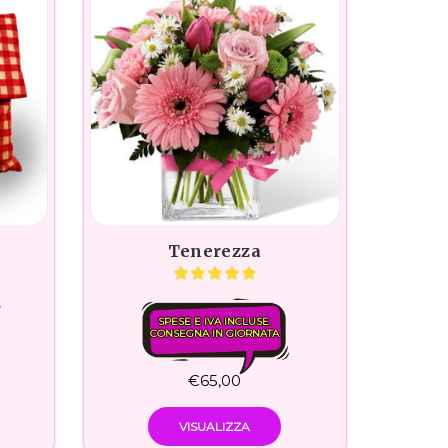
Tenerezza
SPESE E IVA INCLUSE.
CONSEGNA IN GIORNATA
€
65,00
VISUALIZZA