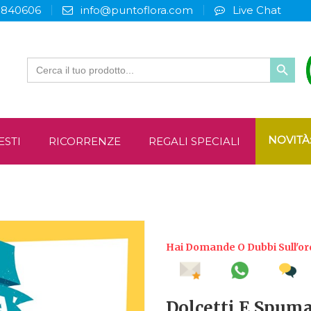
3840606
info@puntoflora.com
Live Chat
Search
for:
NOVITÀ
ESTI
RICORRENZE
REGALI SPECIALI
Hai Domande O Dubbi Sull'or
Dolcetti E Spum