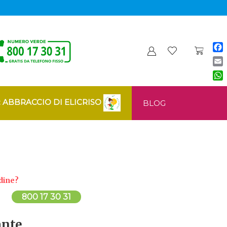
Fa
Ema
Wh
: ABBRACCIO DI ELICRISO
BLOG
dine?
800 17 30 31
ante