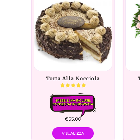
Torta Alla Nocciola
SPESE E IVA INCLUSE.
CONSEGNA IN GIORNATA
€
55,00
VISUALIZZA