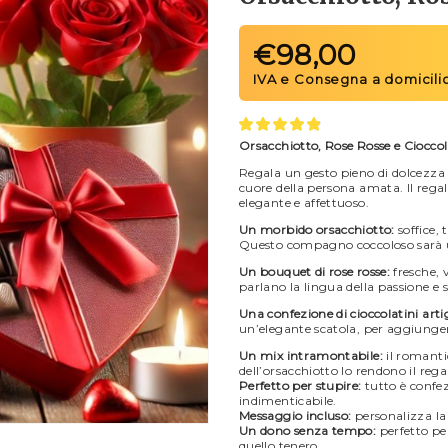
€
98,00
Orsacchiotto, Rose Rosse e Cioccol
Regala un gesto pieno di dolcezza 
cuore della persona amata. Il regal
elegante e affettuoso.
Un morbido orsacchiotto:
soffice, 
Questo compagno coccoloso sarà u
Un bouquet di rose rosse:
fresche, 
parlano la lingua della passione e s
Una confezione di cioccolatini artig
un’elegante scatola, per aggiunger
Un mix intramontabile:
il romantic
dell’orsacchiotto lo rendono il regal
Perfetto per stupire:
tutto è confe
indimenticabile.
Messaggio incluso:
personalizza la 
Un dono senza tempo:
perfetto pe
quello tenero.