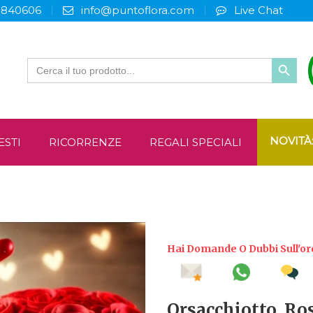
3840606
info@puntoflora.com
Live Chat
Search
for:
NOVITÀ
ESTI
RICORRENZE
REGALI SPECIALI
Hai Domande O Dubbi Sull'or
Orsacchiotto, Ro