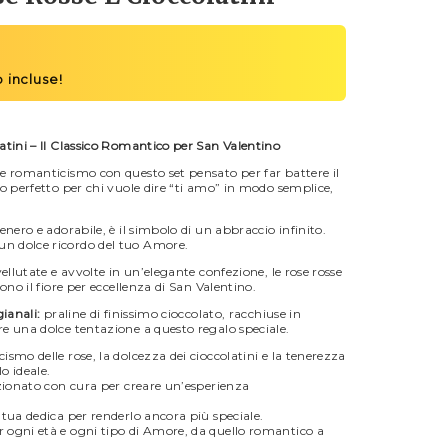
atini – Il Classico Romantico per San Valentino
e romanticismo con questo set pensato per far battere il
o perfetto per chi vuole dire “ti amo” in modo semplice,
tenero e adorabile, è il simbolo di un abbraccio infinito.
n dolce ricordo del tuo Amore.
vellutate e avvolte in un’elegante confezione, le rose rosse
ono il fiore per eccellenza di San Valentino.
ianali:
praline di finissimo cioccolato, racchiuse in
e una dolce tentazione a questo regalo speciale.
ismo delle rose, la dolcezza dei cioccolatini e la tenerezza
o ideale.
zionato con cura per creare un’esperienza
tua dedica per renderlo ancora più speciale.
r ogni età e ogni tipo di Amore, da quello romantico a