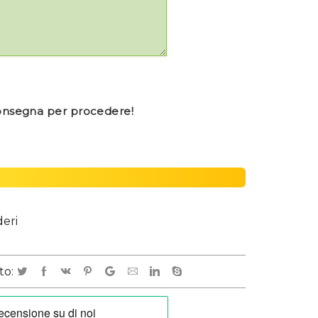
consegna per procedere!
deri
to: