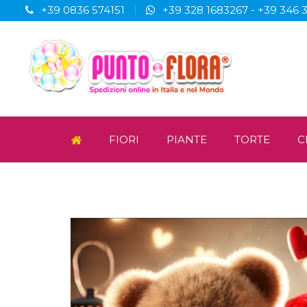
+39 0836 574151
+39 328 1683267
-
+39 346 
FIORI
PIANTE
TORTE
C