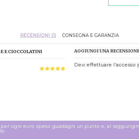
RECENSIONI (1)
CONSEGNA E GARANZIA
AGGIUNGI UNA RECENSION
E E CIOCCOLATINI
Devi
effettuare l’accesso
p
: per ogni euro speso guadagni un punto e, al raggiungim
lo.