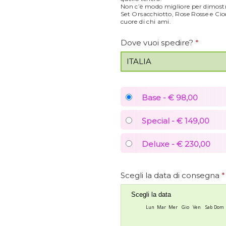
Non c’è modo migliore per dimostra
Set Orsacchiotto, Rose Rosse e Ciocc
cuore di chi ami.
Dove vuoi spedire?
*
Base - € 98,00
Special - € 149,00
Deluxe - € 230,00
Scegli la data di consegna
*
Scegli la data
Lun
Mar
Mer
Gio
Ven
Sab
Dom