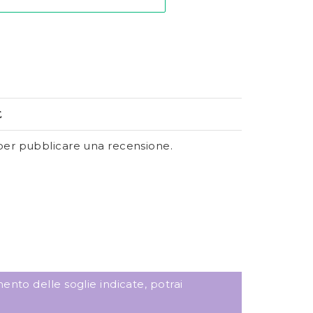
E
er pubblicare una recensione.
ento delle soglie indicate, potrai