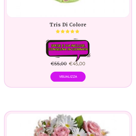
Tris Di Colore
SPESE E IVA INCLUSE.
CONSEGNA IN GIORNATA
€
55,00
€
45,00
VISUALIZZA