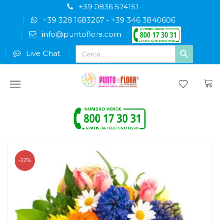
+39 0836 574151
+39 328 1683267
-
+39 346 3840606
info@puntoflora.com
Search
Live Chat
for:
Menu
-22%