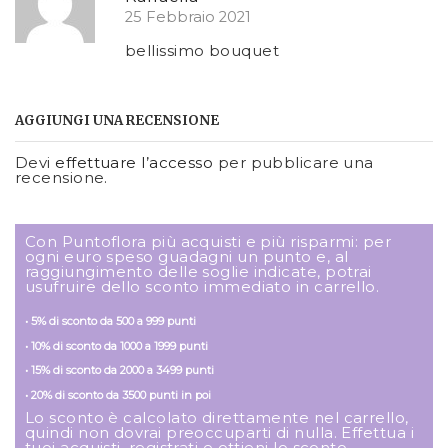
25 Febbraio 2021
bellissimo bouquet
AGGIUNGI UNA RECENSIONE
Devi
effettuare l’accesso
per pubblicare una
recensione.
Con Puntoflora più acquisti e più risparmi: per
ogni euro speso guadagni un punto e, al
raggiungimento delle soglie indicate, potrai
usufruire dello sconto immediato in carrello.
• 5% di sconto da 500 a 999 punti
• 10% di sconto da 1000 a 1999 punti
• 15% di sconto da 2000 a 3499 punti
• 20% di sconto da 3500 punti in poi
Lo sconto è calcolato direttamente nel carrello,
quindi non dovrai preoccuparti di nulla. Effettua i
tuoi acquisti, registrati e ottieni lo sconto.