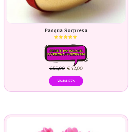
Pasqua Sorpresa
SPESE E IVA INCLUSE.
CONSEGNA IN GIORNATA
€
55,00
€
42,00
VISUALIZZA