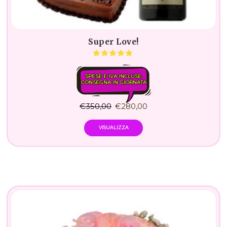
Super Love!
SPESE E IVA INCLUSE.
CONSEGNA IN GIORNATA
€
350,00
€
280,00
VISUALIZZA