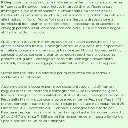
Il Giappone con la sua cultura millenaria dal fascino misterioso che ha
influenzato il mondo intero, è stato in grado di modificare la sua
immagine a livello internazionale, emanando una sensazione di
modernità e rinnovamento che si contrappone alla millenaria cultura e
alle tradizioni. Noi di Puntoflora grazie al Servizio di spedizione a
domicilio di fiori, piante, torte, cesti regali, cioccolatini, orsacchiotti e
omaggi personalizzati collaboriamo con oltre 10.000 fioristi e negozi
affiliati in tutto il mondo.
Spediamo in brevissimo tempo dove vuoi tu con consegna on-line
anche di prodotti freschi. Consegna entro un’ora per tutte le spedizioni
in Italia e consegna anche in ogni Nazione del Mondo. Consegna fiori,
consegna torte, consegna piante, consegna cesti regalo, consegna
prodotti artigianali, consegna cioccolatini, consegna orsacchiotti
morbidi, consegna omaggi personalizzati a domicilio in Giappone.
Siamo certi del servizio offerto e per questo offriamo la formula
soddisfatti o rimborsati.
Abbiamo ciò che occorre per le tue occasioni speciali, ti offriamo i
migliori prezzi del mercato e consegniamo GRATIS anche nei giorni
festivi. Consegna per San Valentino, il 14 Febbraio, consegna fiori per la
Festa della Mamma, consegna torte e regali per la Festa del Papà, il 19
Marzo, consegna panettoni e cesti regalo per Natale e Capodanno, il 25
Dicembre, il 31 Dicembre e il 1 Gennaio. Consegna fiori e torte per
Pasqua e per ogni avvenimento per te importante! Siamo sempre attivi.
24 su 24! 7 giorni su 7, 365 giorni l’anno per rendere il nostro Servizio di
Spedizione online Unico ed Efficiente!