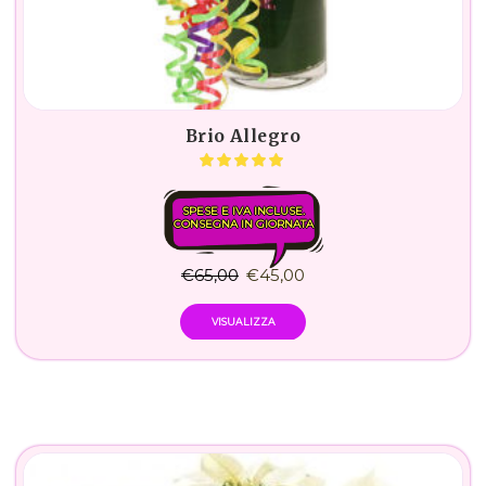
Brio Allegro
SPESE E IVA INCLUSE.
CONSEGNA IN GIORNATA
€
65,00
€
45,00
VISUALIZZA