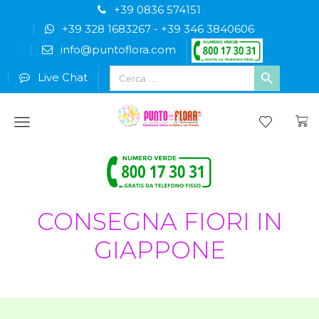
+39 0836 574151
+39 328 1683267
-
+39 346 3840606
info@puntoflora.com
Search
Live Chat
for:
Menu
CONSEGNA FIORI IN
GIAPPONE