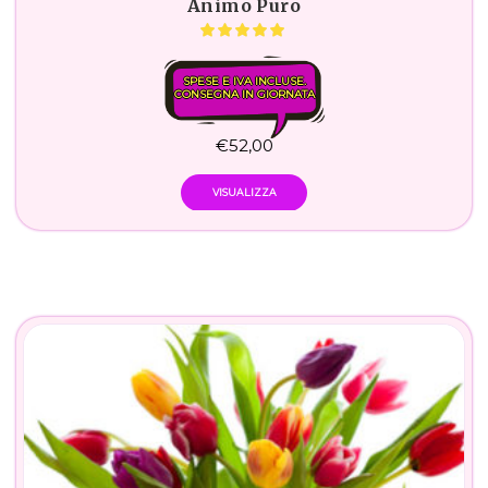
Animo Puro
SPESE E IVA INCLUSE.
CONSEGNA IN GIORNATA
€
52,00
VISUALIZZA