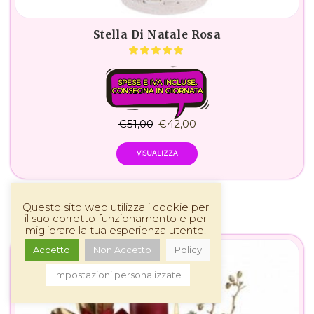
Stella Di Natale Rosa
SPESE E IVA INCLUSE.
CONSEGNA IN GIORNATA
€
51,00
€
42,00
VISUALIZZA
Questo sito web utilizza i cookie per
il suo corretto funzionamento e per
migliorare la tua esperienza utente.
Accetto
Non Accetto
Policy
Impostazioni personalizzate