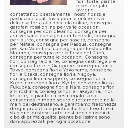
fiori, torte, piante
e cesti regalo
avviene
contattando direttamente i nostri fioristi e
pasticcieri locali. Invia peonie online, invia
deliziosa torta alla nocciola online, consegna
garofani rossi online per varie occasioni:
consegna per compleanno, consegna per
anniversario, consegna per funerale, consegna
per laurea, consegna per nascita, consegna
per Natale, consegna per Pasqua, consegna
per San Valentino, consegna per Festa della
Mamma, consegna per la Festa del Papà,
consegna per tutte le occasioni. Consegna
fiori, consegna piante, consegna cesti regalo e
consegna torte in Giappone: consegna fiori a
Tokyo, consegna fiori a Yokohama, consegna
fiori a Osaka, consegna fiori a Nagoya,
consegna fiori a Sapporo, consegna fiori a
Kobe, consegna fiori a Kyoto, consegna fiori a
Fukuoka, consegna fiori a Nara, consegna fiori
a Hiroshima, consegna fiori a Takayama. I fiori,
le torte, le piante e i cesti regalo sono
consegnati in modo sicuro direttamente nelle
mani del destinatario, e garantiamo freschezza
di ogni prodotto e puntualità. Fiori freschi e di
stagione, gustose torte, cesti regalo ricchi di
cibo di prima qualità, piante bellissime sono
doni apprezzati per ogni occasione.