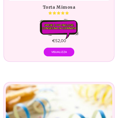
Torta Mimosa
SPESE E IVA INCLUSE.
CONSEGNA IN GIORNATA
€
52,00
VISUALIZZA