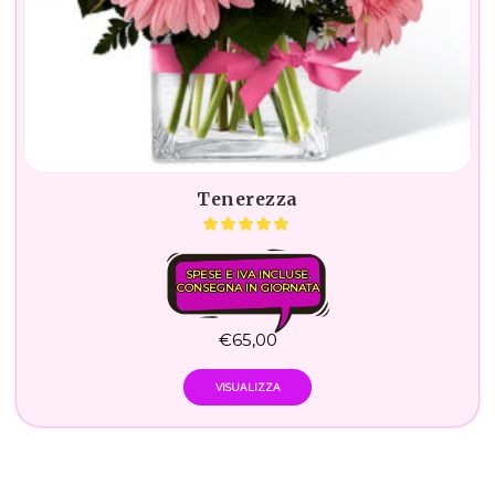
Tenerezza
SPESE E IVA INCLUSE.
CONSEGNA IN GIORNATA
€
65,00
VISUALIZZA