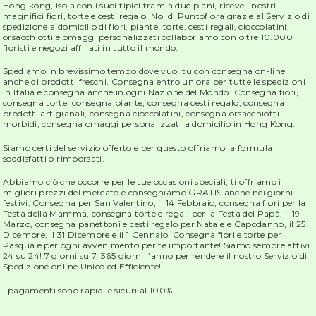
Hong kong, isola con i suoi tipici tram a due piani, riceve i nostri
magnifici fiori, torte e cesti regalo. Noi di Puntoflora grazie al Servizio di
spedizione a domicilio di fiori, piante, torte, cesti regali, cioccolatini,
orsacchiotti e omaggi personalizzati collaboriamo con oltre 10.000
fioristi e negozi affiliati in tutto il mondo.
Spediamo in brevissimo tempo dove vuoi tu con consegna on-line
anche di prodotti freschi. Consegna entro un’ora per tutte le spedizioni
in Italia e consegna anche in ogni Nazione del Mondo. Consegna fiori,
consegna torte, consegna piante, consegna cesti regalo, consegna
prodotti artigianali, consegna cioccolatini, consegna orsacchiotti
morbidi, consegna omaggi personalizzati a domicilio in Hong Kong.
Siamo certi del servizio offerto e per questo offriamo la formula
soddisfatti o rimborsati.
Abbiamo ciò che occorre per le tue occasioni speciali, ti offriamo i
migliori prezzi del mercato e consegniamo GRATIS anche nei giorni
festivi. Consegna per San Valentino, il 14 Febbraio, consegna fiori per la
Festa della Mamma, consegna torte e regali per la Festa del Papà, il 19
Marzo, consegna panettoni e cesti regalo per Natale e Capodanno, il 25
Dicembre, il 31 Dicembre e il 1 Gennaio. Consegna fiori e torte per
Pasqua e per ogni avvenimento per te importante! Siamo sempre attivi.
24 su 24! 7 giorni su 7, 365 giorni l’anno per rendere il nostro Servizio di
Spedizione online Unico ed Efficiente!
I pagamenti sono rapidi e sicuri al 100%.