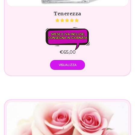
Tenerezza
SPESE E IVA INCLUSE.
CONSEGNA IN GIORNATA
€
65,00
VISUALIZZA