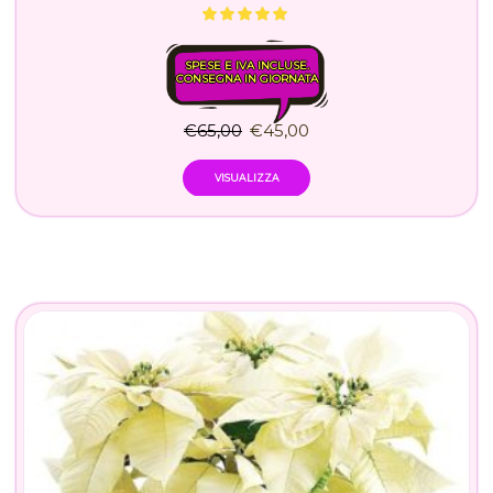
SPESE E IVA INCLUSE.
CONSEGNA IN GIORNATA
€
65,00
€
45,00
VISUALIZZA