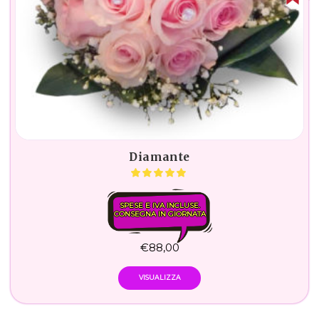
Diamante
SPESE E IVA INCLUSE.
CONSEGNA IN GIORNATA
€
88,00
VISUALIZZA