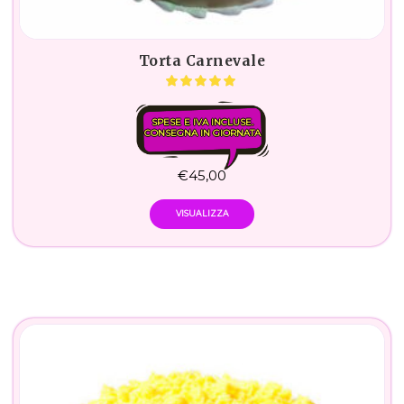
Torta Carnevale
SPESE E IVA INCLUSE.
CONSEGNA IN GIORNATA
€
45,00
VISUALIZZA