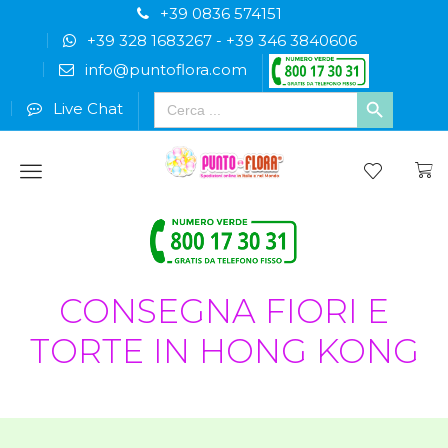
+39 0836 574151
+39 328 1683267
-
+39 346 3840606
info@puntoflora.com
Search
Live Chat
for:
Menu
CONSEGNA FIORI E
TORTE IN HONG KONG