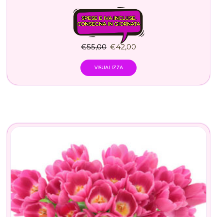
SPESE E IVA INCLUSE.
CONSEGNA IN GIORNATA
€
55,00
€
42,00
VISUALIZZA