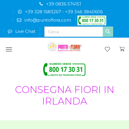
+39 0836 574151
+39 328 1683267
-
+39 346 3840606
info@puntoflora.com
Search
Live Chat
for:
Menu
CONSEGNA FIORI IN
IRLANDA