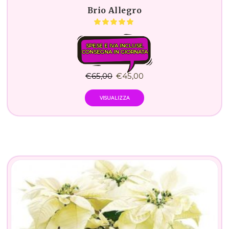
Brio Allegro
SPESE E IVA INCLUSE.
CONSEGNA IN GIORNATA
€
65,00
€
45,00
VISUALIZZA