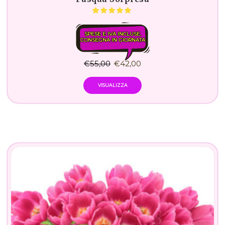
SPESE E IVA INCLUSE.
CONSEGNA IN GIORNATA
€
55,00
€
42,00
VISUALIZZA