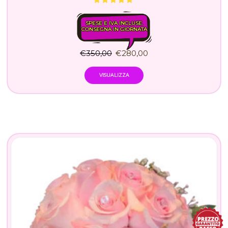
SPESE E IVA INCLUSE.
CONSEGNA IN GIORNATA
€
350,00
€
280,00
VISUALIZZA