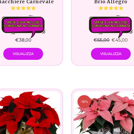
iacchiere Carnevale
Brio Allegro
SPESE E IVA INCLUSE.
SPESE E IVA INCLUSE.
CONSEGNA IN GIORNATA
CONSEGNA IN GIORNATA
€
38,00
€
65,00
€
45,00
VISUALIZZA
VISUALIZZA
-18%