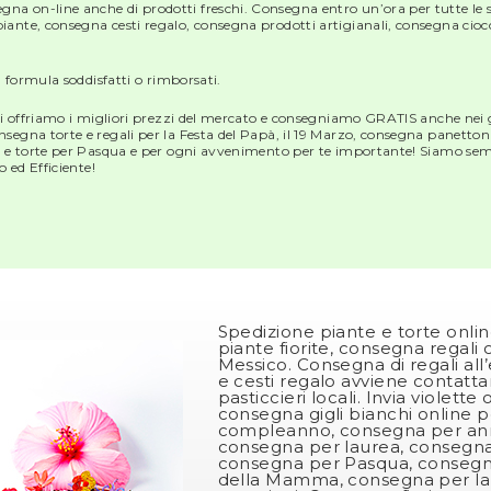
a on-line anche di prodotti freschi. Consegna entro un’ora per tutte le s
iante, consegna cesti regalo, consegna prodotti artigianali, consegna cioc
a formula soddisfatti o rimborsati.
 ti offriamo i migliori prezzi del mercato e consegniamo GRATIS anche nei gi
segna torte e regali per la Festa del Papà, il 19 Marzo, consegna panettoni
i e torte per Pasqua e per ogni avvenimento per te importante! Siamo sempre
o ed Efficiente!
Spedizione piante e torte online
piante fiorite, consegna regali 
Messico. Consegna di regali all’
e cesti regalo avviene contattan
pasticcieri locali. Invia violette 
consegna gigli bianchi online p
compleanno, consegna per anni
consegna per laurea, consegna
consegna per Pasqua, consegna
della Mamma, consegna per la 