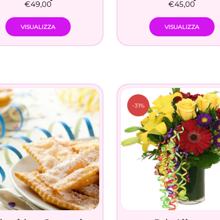
€
49,00
€
45,00
VISUALIZZA
VISUALIZZA
-31%