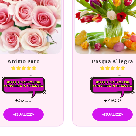
Animo Puro
Pasqua Allegra
SPESE E IVA INCLUSE.
SPESE E IVA INCLUSE.
CONSEGNA IN GIORNATA
CONSEGNA IN GIORNATA
€
52,00
€
49,00
VISUALIZZA
VISUALIZZA