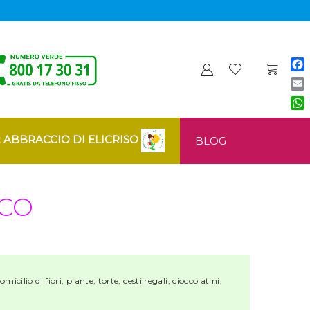
Fa
Ema
Wh
: ABBRACCIO DI ELICRISO
BLOG
ICO
cilio di fiori, piante, torte, cesti regali, cioccolatini,