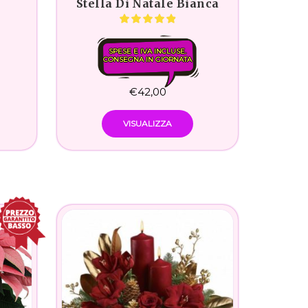
Stella Di Natale Bianca
SPESE E IVA INCLUSE.
CONSEGNA IN GIORNATA
€
42,00
VISUALIZZA