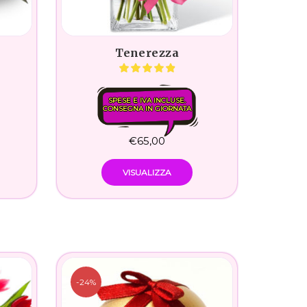
Tenerezza
SPESE E IVA INCLUSE.
CONSEGNA IN GIORNATA
€
65,00
VISUALIZZA
-24%