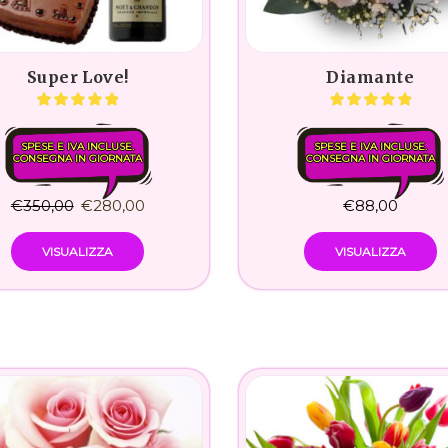
Super Love!
Diamante
SPESE E IVA INCLUSE.
SPESE E IVA INCLUSE.
CONSEGNA IN GIORNATA
CONSEGNA IN GIORNATA
€
350,00
€
280,00
€
88,00
VISUALIZZA
VISUALIZZA