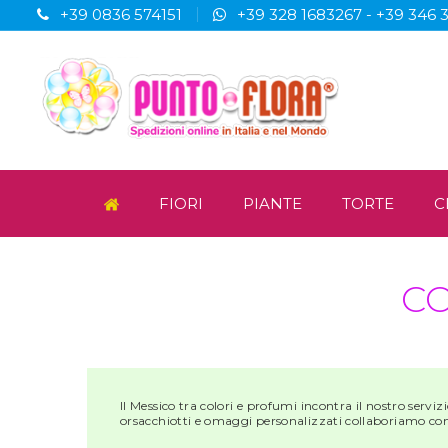
+39 0836 574151
+39 328 1683267
-
+39 346 
FIORI
PIANTE
TORTE
C
CO
Il Messico tra colori e profumi incontra il nostro servizi
orsacchiotti e omaggi personalizzati collaboriamo con o