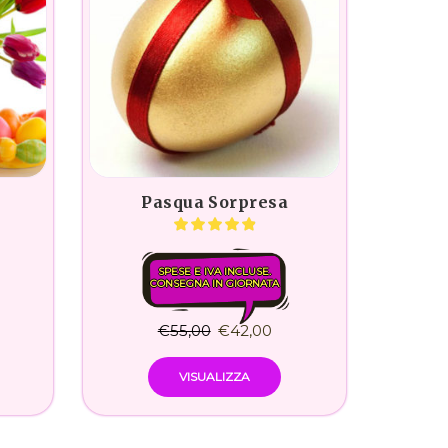
Pasqua Sorpresa
SPESE E IVA INCLUSE.
CONSEGNA IN GIORNATA
€
55,00
€
42,00
VISUALIZZA