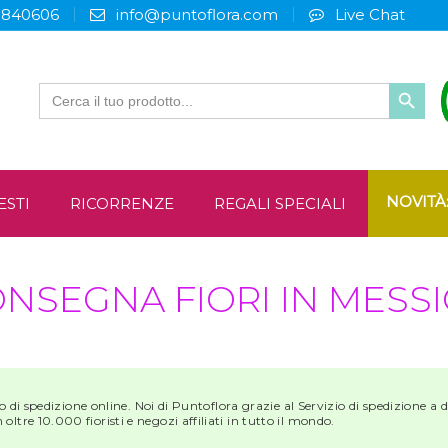
3840606
info@puntoflora.com
Live Chat
Search
for:
NOVITÀ
ESTI
RICORRENZE
REGALI SPECIALI
NSEGNA FIORI IN MESS
o di spedizione online. Noi di Puntoflora grazie al Servizio di spedizione a domi
ltre 10.000 fioristi e negozi affiliati in tutto il mondo.