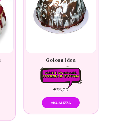
Golosa Idea
e
SPESE E IVA INCLUSE.
CONSEGNA IN GIORNATA
€
55,00
VISUALIZZA