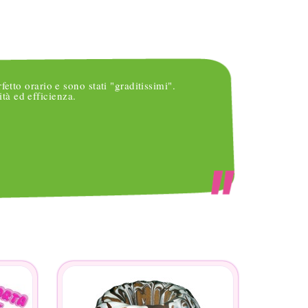
ANNALISA
rfetto orario e sono stati "graditissimi".
Vi ring
tà ed efficienza.
occasi
per cui
inserir
che ac
non sa
femmin