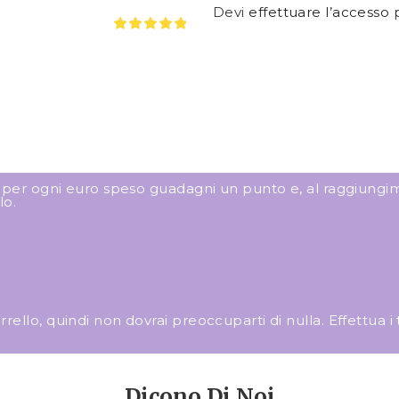
Devi
effettuare l’accesso
p
: per ogni euro speso guadagni un punto e, al raggiungim
lo.
llo, quindi non dovrai preoccuparti di nulla. Effettua i tuo
Dicono Di Noi