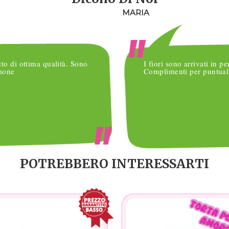
MARIA
tto di ottima qualità. Sono
I fiori sono arrivati in pe
imone
Complimenti per puntuali
POTREBBERO INTERESSARTI