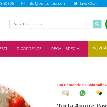
3840606
info@puntoflora.com
Live Chat
Search
for:
NOVITÀ
ESTI
RICORRENZE
REGALI SPECIALI
Hai Domande O Dubbi Sull'or
Torta Amore Pas