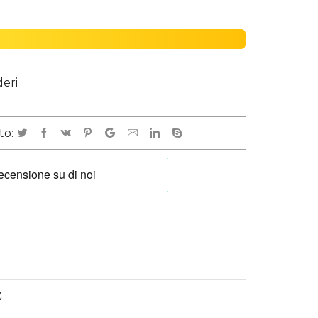
deri
to:
E