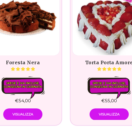
Foresta Nera
Torta Porta Amor
SPESE E IVA INCLUSE.
SPESE E IVA INCLUSE.
CONSEGNA IN GIORNATA
CONSEGNA IN GIORNATA
€
54,00
€
55,00
VISUALIZZA
VISUALIZZA