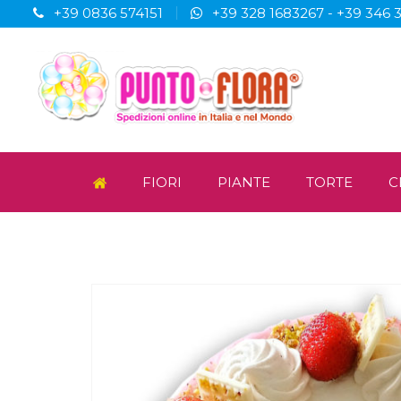
+39 0836 574151
+39 328 1683267
-
+39 346 
FIORI
PIANTE
TORTE
C