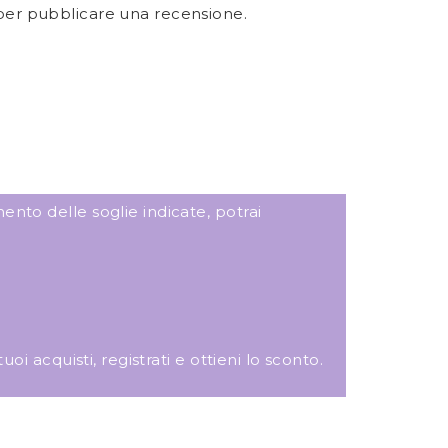
er pubblicare una recensione.
ento delle soglie indicate, potrai
i acquisti, registrati e ottieni lo sconto.