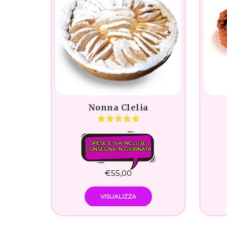
Nonna Clelia
SPESE E IVA INCLUSE.
CONSEGNA IN GIORNATA
€
55,00
VISUALIZZA