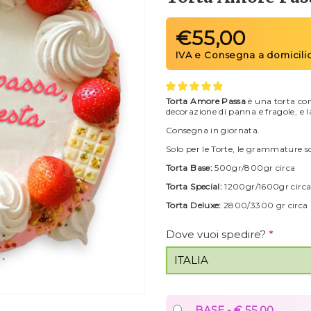
€
55,00
Torta Amore Passa
è una torta co
decorazione di panna e fragole, e l
Consegna in giornata.
Solo per le Torte, le grammature s
Torta Base:
500gr/800gr circa
Torta Special:
1200gr/1600gr circ
Torta Deluxe:
2800/3300 gr circa
Dove vuoi spedire?
*
BASE - € 55,00