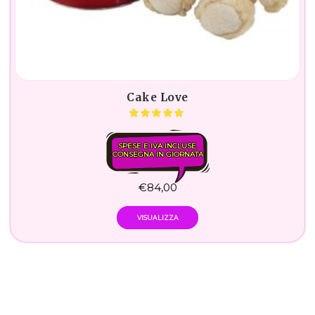
Cake Love
SPESE E IVA INCLUSE.
CONSEGNA IN GIORNATA
€
84,00
VISUALIZZA