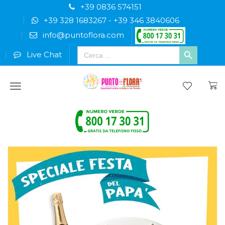
+39 0836 574151
+39 328 1683267
-
+39 346 3840606
info@puntoflora.com
Search
Live Chat
for:
Menu