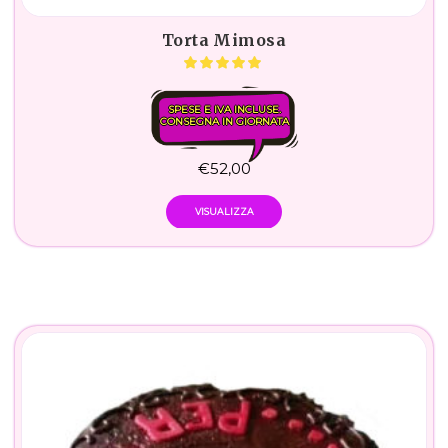
Torta Mimosa
SPESE E IVA INCLUSE.
CONSEGNA IN GIORNATA
€
52,00
VISUALIZZA