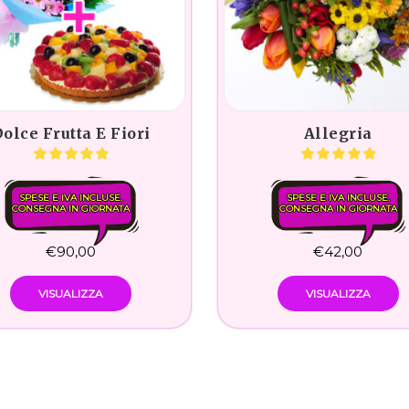
olce Frutta E Fiori
Allegria
SPESE E IVA INCLUSE.
SPESE E IVA INCLUSE.
CONSEGNA IN GIORNATA
CONSEGNA IN GIORNATA
€
90,00
€
42,00
VISUALIZZA
VISUALIZZA