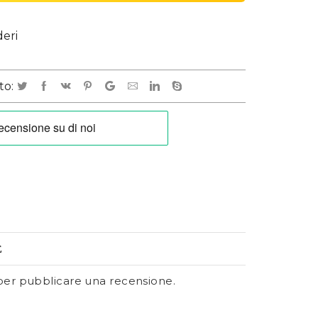
deri
to:
E
er pubblicare una recensione.