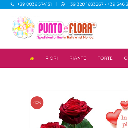
+39 0836 574151
+39 328 1683267
-
+39 346 
FIORI
PIANTE
TORTE
C
-10%