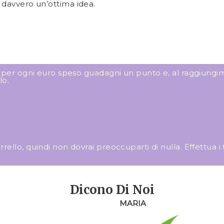
è davvero un’ottima idea.
: per ogni euro speso guadagni un punto e, al raggiungim
lo.
llo, quindi non dovrai preoccuparti di nulla. Effettua i tuo
Dicono Di Noi
MARIA