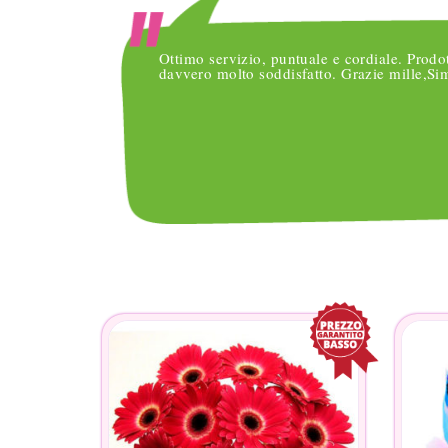
o
Ottimo servizio, puntuale e cordiale. Prodo
nsegne
davvero molto soddisfatto. Grazie mille,S