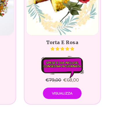
Torta E Rosa
SPESE E IVA INCLUSE.
CONSEGNA IN GIORNATA
€
79,00
€
68,00
VISUALIZZA