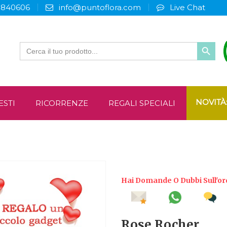
3840606
info@puntoflora.com
Live Chat
Search
for:
NOVITÀ
ESTI
RICORRENZE
REGALI SPECIALI
Hai Domande O Dubbi Sull'or
Rose Rocher