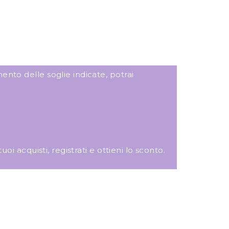
ento delle soglie indicate, potrai
i acquisti, registrati e ottieni lo sconto.
ANNALISA