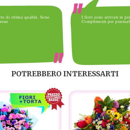
tto di ottima qualità. Sono
I fiori sono arrivati in pe
imone
Complimenti per puntuali
POTREBBERO INTERESSARTI