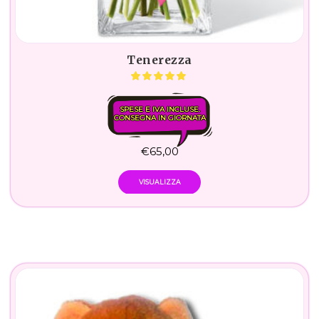
Tenerezza
SPESE E IVA INCLUSE.
CONSEGNA IN GIORNATA
€
65,00
VISUALIZZA