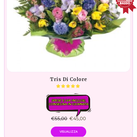
Tris Di Colore
SPESE E IVA INCLUSE.
CONSEGNA IN GIORNATA
€
55,00
€
45,00
VISUALIZZA