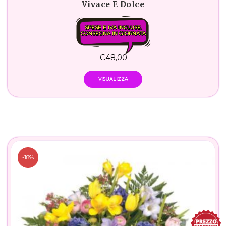
Vivace E Dolce
SPESE E IVA INCLUSE.
CONSEGNA IN GIORNATA
€
48,00
VISUALIZZA
-18%