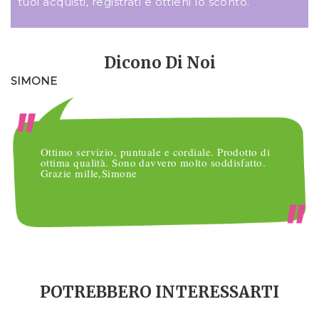
tuoi acquisti, registrati e ottieni lo sconto.
Dicono Di Noi
SIMONE
M
Ottimo servizio, puntuale e cordiale. Prodotto di
ottima qualità. Sono davvero molto soddisfatto.
Grazie mille,Simone
POTREBBERO INTERESSARTI