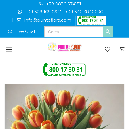
+39 0836 574151
+39 328 1683267
-
+39 346 3840606
info@puntoflora.com
Search
Live Chat
for:
Menu