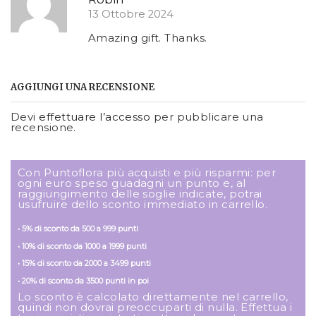
13 Ottobre 2024
Amazing gift. Thanks.
AGGIUNGI UNA RECENSIONE
Devi
effettuare l’accesso
per pubblicare una
recensione.
Con Puntoflora più acquisti e più risparmi: per
ogni euro speso guadagni un punto e, al
raggiungimento delle soglie indicate, potrai
usufruire dello sconto immediato in carrello.
• 5% di sconto da 500 a 999 punti
• 10% di sconto da 1000 a 1999 punti
• 15% di sconto da 2000 a 3499 punti
• 20% di sconto da 3500 punti in poi
Lo sconto è calcolato direttamente nel carrello,
quindi non dovrai preoccuparti di nulla. Effettua i