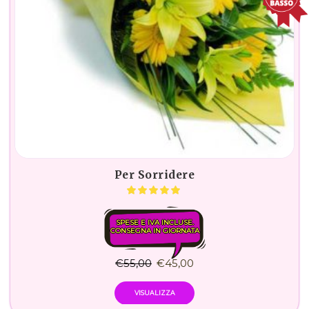
Per Sorridere
SPESE E IVA INCLUSE.
CONSEGNA IN GIORNATA
€
55,00
€
45,00
VISUALIZZA