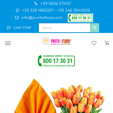
+39 0836 574151
+39 328 1683267
-
+39 346 3840606
info@puntoflora.com
Search
Live Chat
for:
Menu