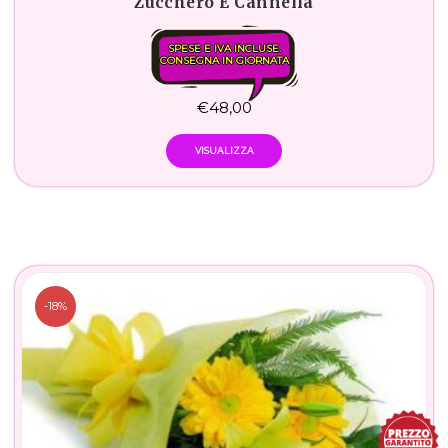
Zucchero E Cannella
SPESE E IVA INCLUSE.
CONSEGNA IN GIORNATA
€
48,00
VISUALIZZA
-18%