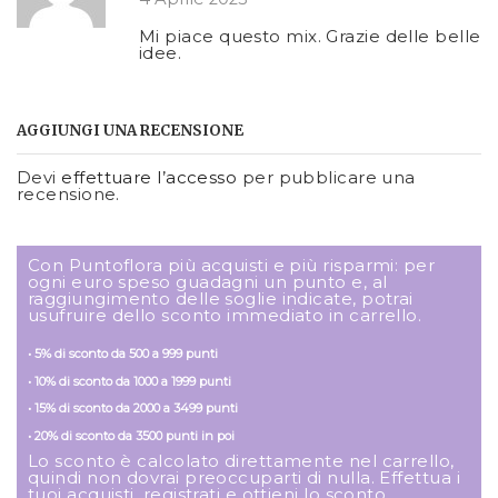
Mi piace questo mix. Grazie delle belle
idee.
AGGIUNGI UNA RECENSIONE
Devi
effettuare l’accesso
per pubblicare una
recensione.
Con Puntoflora più acquisti e più risparmi: per
ogni euro speso guadagni un punto e, al
raggiungimento delle soglie indicate, potrai
usufruire dello sconto immediato in carrello.
• 5% di sconto da 500 a 999 punti
• 10% di sconto da 1000 a 1999 punti
• 15% di sconto da 2000 a 3499 punti
• 20% di sconto da 3500 punti in poi
Lo sconto è calcolato direttamente nel carrello,
quindi non dovrai preoccuparti di nulla. Effettua i
tuoi acquisti, registrati e ottieni lo sconto.