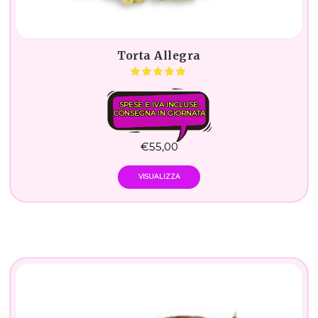
Torta Allegra
SPESE E IVA INCLUSE.
CONSEGNA IN GIORNATA
€
55,00
VISUALIZZA