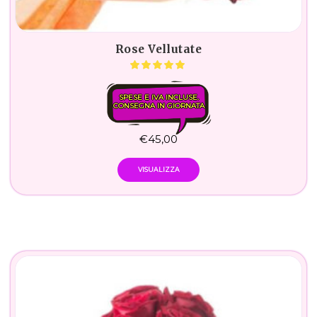
Rose Vellutate
SPESE E IVA INCLUSE.
CONSEGNA IN GIORNATA
€
45,00
VISUALIZZA