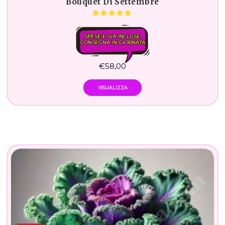
Bouquet Di Settembre
SPESE E IVA INCLUSE.
CONSEGNA IN GIORNATA
€
58,00
VISUALIZZA