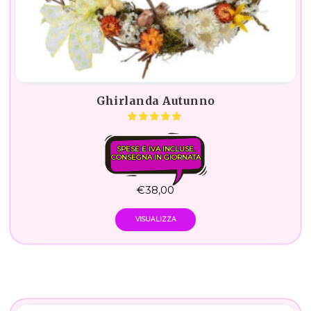
Ghirlanda Autunno
SPESE E IVA INCLUSE.
CONSEGNA IN GIORNATA
€
38,00
VISUALIZZA