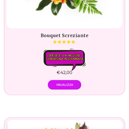
Bouquet Screziante
SPESE E IVA INCLUSE.
CONSEGNA IN GIORNATA
€
42,00
VISUALIZZA