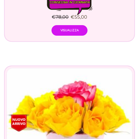
CONSEGNA IN GIORNATA
€
78,00
€
55,00
VISUALIZZA