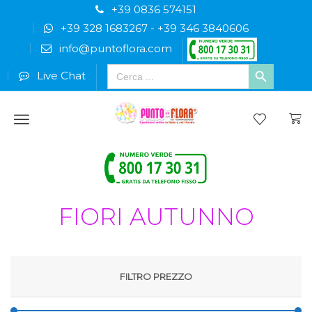
+39 0836 574151
+39 328 1683267
-
+39 346 3840606
info@puntoflora.com
Search
Live Chat
for:
Menu
FIORI AUTUNNO
FILTRO PREZZO