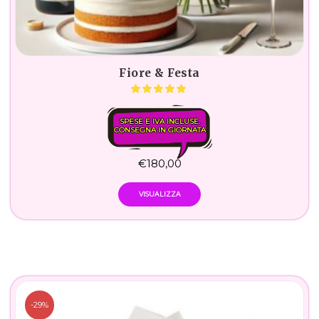
Fiore & Festa
SPESE E IVA INCLUSE.
CONSEGNA IN GIORNATA
€
180,00
VISUALIZZA
-29%