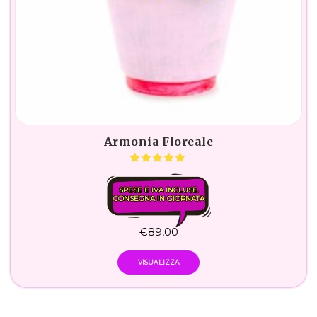
Armonia Floreale
SPESE E IVA INCLUSE.
CONSEGNA IN GIORNATA
€
89,00
VISUALIZZA