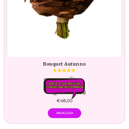
Bouquet Autunno
SPESE E IVA INCLUSE.
CONSEGNA IN GIORNATA
€
48,00
VISUALIZZA