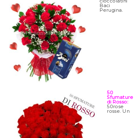
cioccolatini
Baci
Perugina.
50
Sfumature
di Rosso:
50rose
rosse. Un