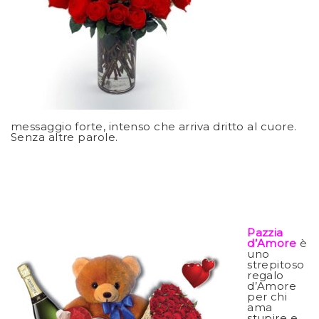
messaggio forte, intenso che arriva dritto al cuore.
Senza altre parole.
Pazzia
d’Amore
è
uno
strepitoso
regalo
d’Amore
per chi
ama
stupire e