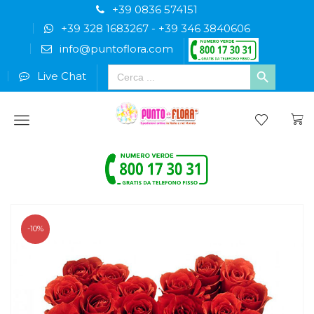
+39 0836 574151
+39 328 1683267
-
+39 346 3840606
info@puntoflora.com
Search
Live Chat
for:
Menu
-10%