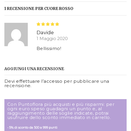
1 RECENSIONE PER
CUORE ROSSO
Davide
1 Maggio 2020
Bellissimo!
AGGIUNGI UNA RECENSIONE
Devi
effettuare l’accesso
per pubblicare una
recensione.
Con Puntoflora più acquisti e più risparmi: per
ogni euro speso guadagni un punto e, al
raggiungimento delle soglie indicate, potrai
usufruire dello sconto immediato in carrello.
• 5% di sconto da 500 a 999 punti