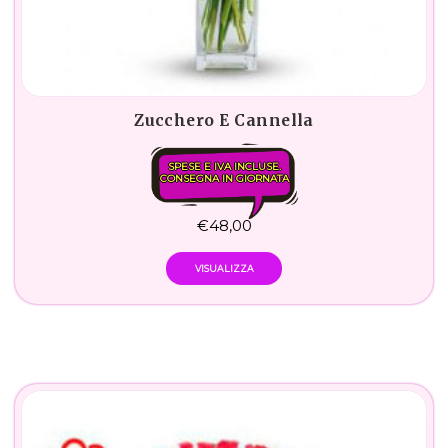
Zucchero E Cannella
SPESE E IVA INCLUSE.
CONSEGNA IN GIORNATA
€
48,00
VISUALIZZA