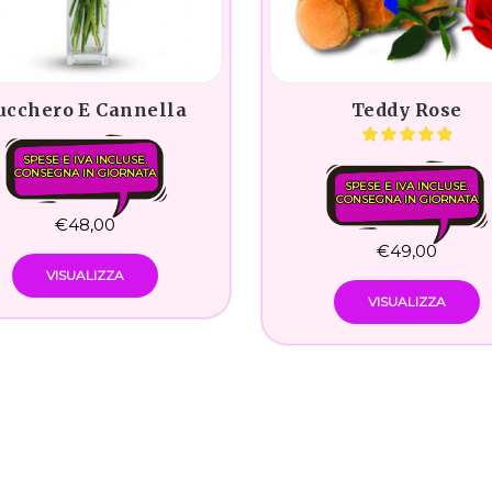
ucchero E Cannella
Teddy Rose
SPESE E IVA INCLUSE.
CONSEGNA IN GIORNATA
SPESE E IVA INCLUSE.
CONSEGNA IN GIORNATA
€
48,00
€
49,00
VISUALIZZA
VISUALIZZA