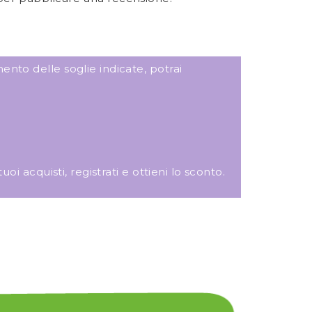
ento delle soglie indicate, potrai
i acquisti, registrati e ottieni lo sconto.
ANNALISA