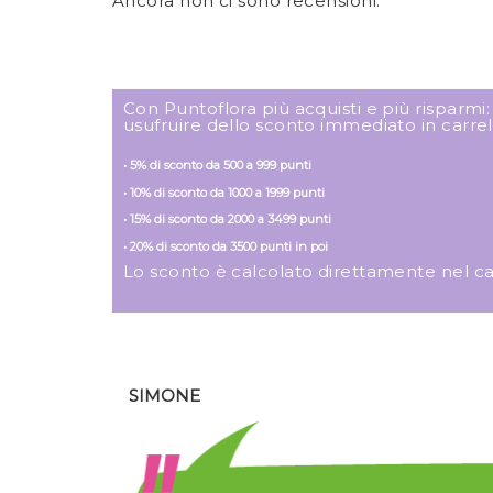
Ancora non ci sono recensioni.
Con Puntoflora più acquisti e più risparmi
usufruire dello sconto immediato in carrel
• 5% di sconto da 500 a 999 punti
• 10% di sconto da 1000 a 1999 punti
• 15% di sconto da 2000 a 3499 punti
• 20% di sconto da 3500 punti in poi
Lo sconto è calcolato direttamente nel carre
SIMONE