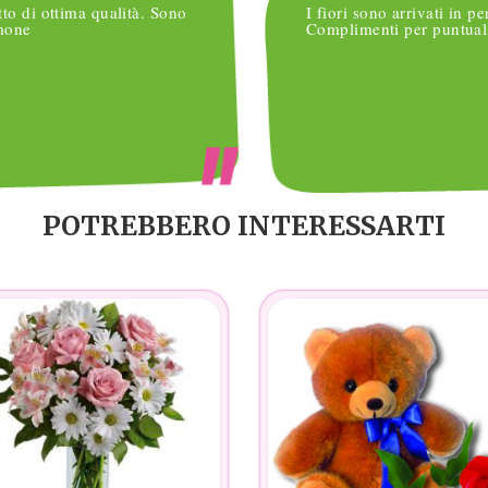
tto di ottima qualità. Sono
I fiori sono arrivati in pe
imone
Complimenti per puntuali
POTREBBERO INTERESSARTI