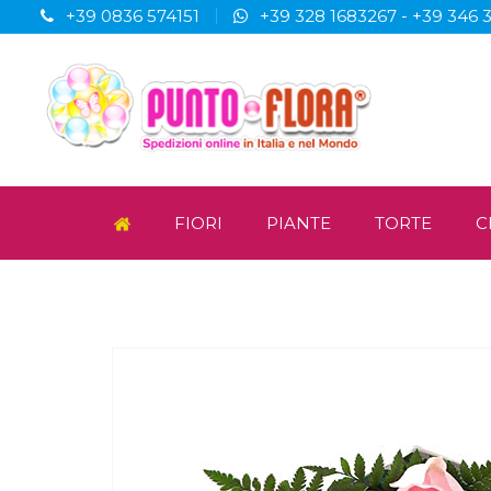
+39 0836 574151
+39 328 1683267
-
+39 346 
FIORI
PIANTE
TORTE
C