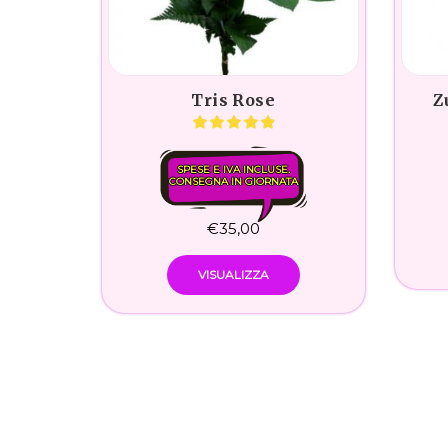
Tris Rose
Z
SPESE E IVA INCLUSE.
CONSEGNA IN GIORNATA
€
35,00
VISUALIZZA