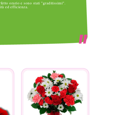
rfetto orario e sono stati "graditissimi".
Vi ring
tà ed efficienza.
occasi
per cui
inserir
che ac
non sa
femmin