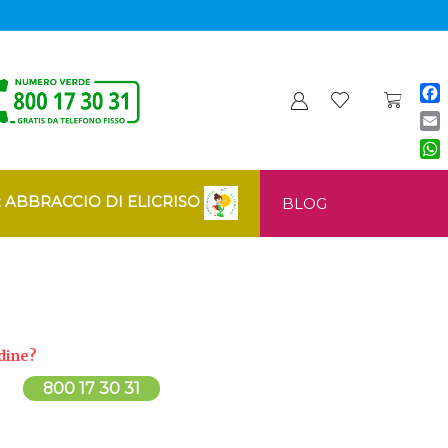
Fa
Ema
Wh
: ABBRACCIO DI ELICRISO
BLOG
dine?
800 17 30 31