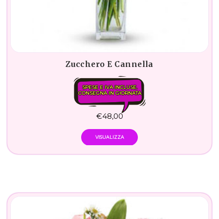
Zucchero E Cannella
SPESE E IVA INCLUSE.
CONSEGNA IN GIORNATA
€
48,00
VISUALIZZA