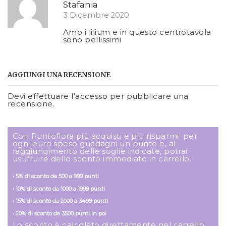
Stafania
3 Dicembre 2020
Amo i lilium e in questo centrotavola
sono bellissimi
AGGIUNGI UNA RECENSIONE
Devi
effettuare l’accesso
per pubblicare una
recensione.
Con Puntoflora più acquisti e più risparmi: per
ogni euro speso guadagni un punto e, al
raggiungimento delle soglie indicate, potrai
usufruire dello sconto immediato in carrello.
• 5% di sconto da 500 a 999 punti
• 10% di sconto da 1000 a 1999 punti
• 15% di sconto da 2000 a 3499 punti
• 20% di sconto da 3500 punti in poi
Lo sconto è calcolato direttamente nel carrello,