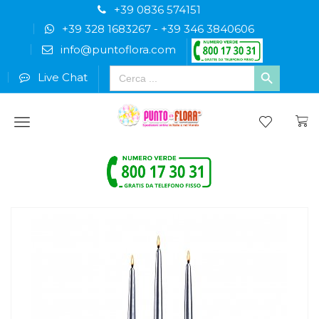
+39 0836 574151
+39 328 1683267
-
+39 346 3840606
info@puntoflora.com
Search
Live Chat
for:
Menu