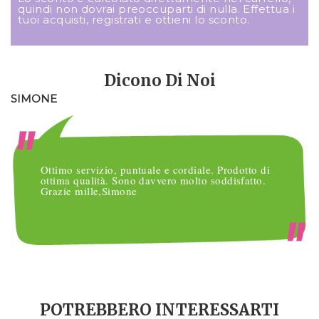
quindi non dovrai preoccuparti di nulla. Effettua i
tuoi acquisti, registrati e ottieni lo sconto.
Dicono Di Noi
SIMONE
M
Ottimo servizio, puntuale e cordiale. Prodotto di
ottima qualità. Sono davvero molto soddisfatto.
Grazie mille,Simone
POTREBBERO INTERESSARTI