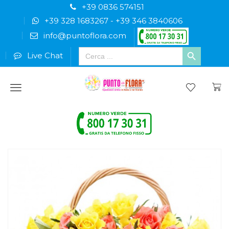
+39 0836 574151
+39 328 1683267
-
+39 346 3840606
info@puntoflora.com
Search
Live Chat
for:
Menu