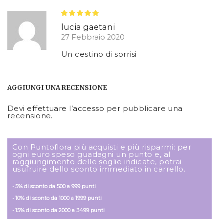
lucia gaetani
27 Febbraio 2020
Un cestino di sorrisi
AGGIUNGI UNA RECENSIONE
Devi
effettuare l’accesso
per pubblicare una
recensione.
Con Puntoflora più acquisti e più risparmi: per
ogni euro speso guadagni un punto e, al
raggiungimento delle soglie indicate, potrai
usufruire dello sconto immediato in carrello.
• 5% di sconto da 500 a 999 punti
• 10% di sconto da 1000 a 1999 punti
• 15% di sconto da 2000 a 3499 punti