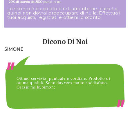
• 20% di sconto da 3500 punti in poi
Lo sconto è calcolato direttamente nel carrello,
quindi non dovrai preoccuparti di nulla. Effettua i
tuoi acquisti, registrati e ottieni lo sconto.
Dicono Di Noi
SIMONE
M
Ottimo servizio, puntuale e cordiale. Prodotto di
ottima qualità. Sono davvero molto soddisfatto.
Grazie mille,Simone