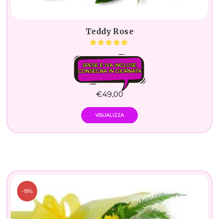
Teddy Rose
SPESE E IVA INCLUSE.
CONSEGNA IN GIORNATA
€
49,00
VISUALIZZA
-18%