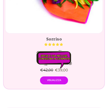
Sorriso
SPESE E IVA INCLUSE.
CONSEGNA IN GIORNATA
€
42,00
€
39,00
VISUALIZZA