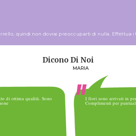
llo, quindi non dovrai preoccuparti di nulla. Effettua i tuo
Dicono Di Noi
MARIA
tto di ottima qualità. Sono
I fiori sono arrivati in pe
imone
Complimenti per puntuali