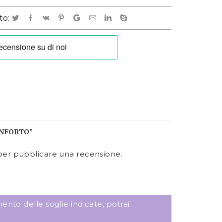
to:
ONFORTO”
er pubblicare una recensione.
ento delle soglie indicate, potrai