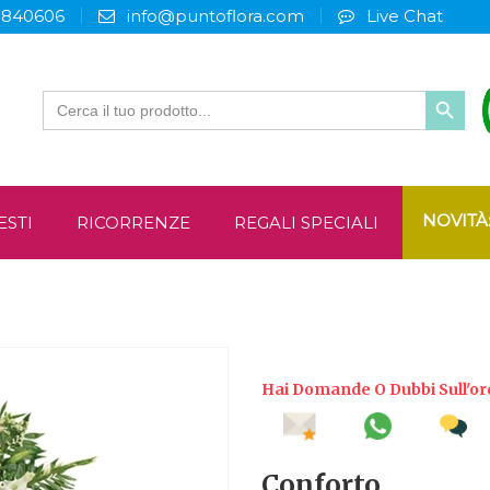
3840606
info@puntoflora.com
Live Chat
Search
for:
NOVITÀ
ESTI
RICORRENZE
REGALI SPECIALI
Hai Domande O Dubbi Sull'or
Conforto