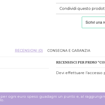
Condividi questo prodot
RECENSIONI (0)
CONSEGNA E GARANZIA
RECENSISCI PER PRIMO “C
Devi
effettuare l’accesso
p
: per ogni euro speso guadagni un punto e, al raggiungim
lo.