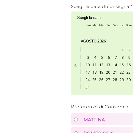
Scegli la data di consegna
*
Scegli la data
Lun
Mar
Mer
Gio
Ven
Sab
Dom
AGOSTO 2026
1
2
3
4
5
6
7
8
9
10
11
12
13
14
15
16
17
18
19
20
21
22
23
24
25
26
27
28
29
30
31
Preferenze di Consegna
MATTINA