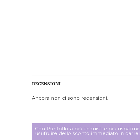
RECENSIONI
Ancora non ci sono recensioni.
Con Puntoflora più acquisti e più risparmi
usufruire dello sconto immediato in carrel