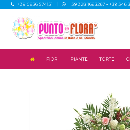
+39 0836 574151
+39 328 1683267
-
+39 346 
FIORI
PIANTE
TORTE
C