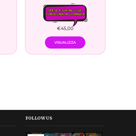
SPESE E IVA INCLUSE.
CONSEGNA IN GIORNATA
€
45,00
VISUALIZZA
FOLLOW US