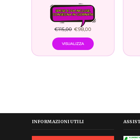
SPESE E IVA INCLUSE.
CONSEGNA IN GIORNATA
€
115,00
€
98,00
VISUALIZZA
INFORMAZIONI UTILI
ASSIS