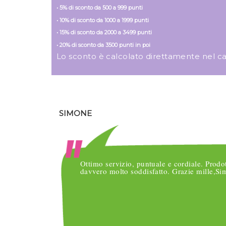
• 5% di sconto da 500 a 999 punti
• 10% di sconto da 1000 a 1999 punti
• 15% di sconto da 2000 a 3499 punti
• 20% di sconto da 3500 punti in poi
Lo sconto è calcolato direttamente nel carre
SIMONE
o
Ottimo servizio, puntuale e cordiale. Prodo
nsegne
davvero molto soddisfatto. Grazie mille,S