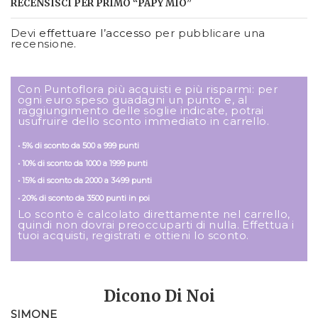
RECENSISCI PER PRIMO “PAPY MIO”
Devi
effettuare l’accesso
per pubblicare una
recensione.
Con Puntoflora più acquisti e più risparmi: per
ogni euro speso guadagni un punto e, al
raggiungimento delle soglie indicate, potrai
usufruire dello sconto immediato in carrello.
• 5% di sconto da 500 a 999 punti
• 10% di sconto da 1000 a 1999 punti
• 15% di sconto da 2000 a 3499 punti
• 20% di sconto da 3500 punti in poi
Lo sconto è calcolato direttamente nel carrello,
quindi non dovrai preoccuparti di nulla. Effettua i
tuoi acquisti, registrati e ottieni lo sconto.
Dicono Di Noi
SIMONE
M