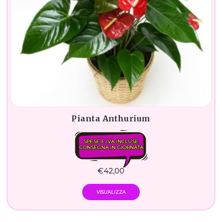
Pianta Anthurium
SPESE E IVA INCLUSE.
CONSEGNA IN GIORNATA
€
42,00
VISUALIZZA