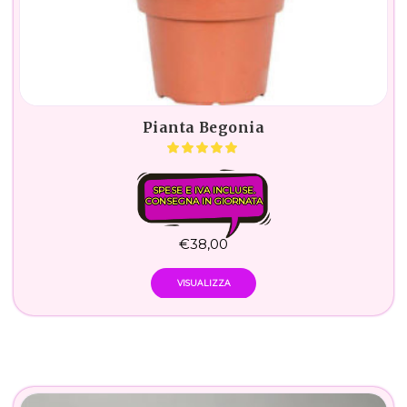
Pianta Begonia
SPESE E IVA INCLUSE.
CONSEGNA IN GIORNATA
€
38,00
VISUALIZZA