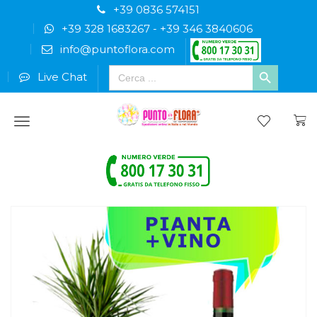
+39 0836 574151
+39 328 1683267
-
+39 346 3840606
info@puntoflora.com
Search
Live Chat
for:
Menu