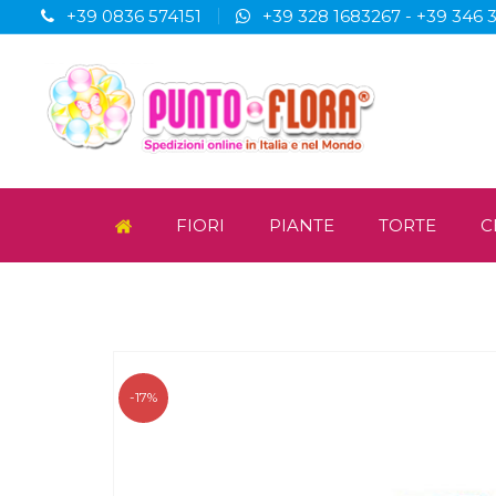
+39 0836 574151
+39 328 1683267
-
+39 346 
FIORI
PIANTE
TORTE
C
-17%