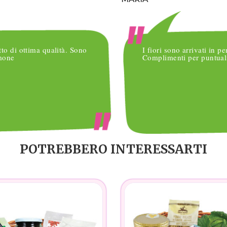
tto di ottima qualità. Sono
I fiori sono arrivati in pe
imone
Complimenti per puntuali
POTREBBERO INTERESSARTI