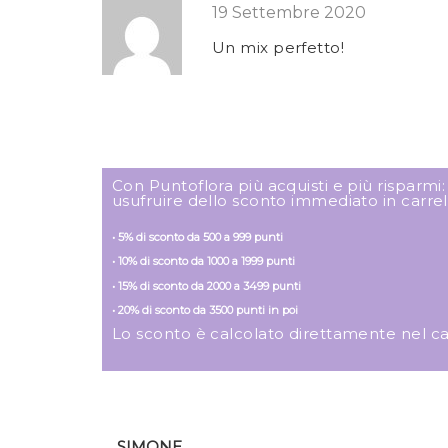
19 Settembre 2020
Un mix perfetto!
Con Puntoflora più acquisti e più risparmi
usufruire dello sconto immediato in carrel
• 5% di sconto da 500 a 999 punti
• 10% di sconto da 1000 a 1999 punti
• 15% di sconto da 2000 a 3499 punti
• 20% di sconto da 3500 punti in poi
Lo sconto è calcolato direttamente nel carre
SIMONE