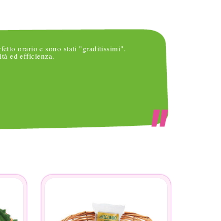
rfetto orario e sono stati "graditissimi".
Vi ring
tà ed efficienza.
occasi
per cui
inserir
che ac
non sa
femmin