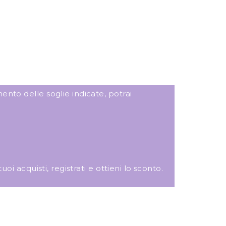
ento delle soglie indicate, potrai
i acquisti, registrati e ottieni lo sconto.
ANNALISA