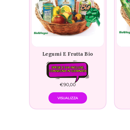
Legumi E Frutta Bio
SPESE E IVA INCLUSE.
CONSEGNA IN GIORNATA
€
90,00
VISUALIZZA