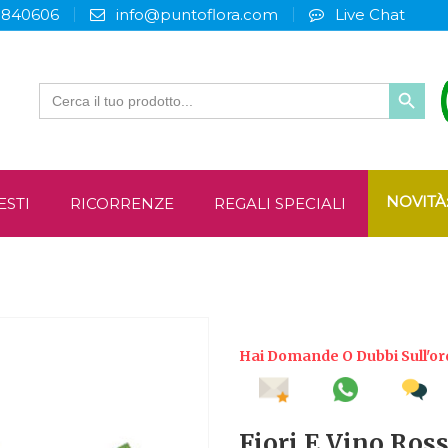
3840606
info@puntoflora.com
Live Chat
Search
for:
NOVITÀ
ESTI
RICORRENZE
REGALI SPECIALI
Hai Domande O Dubbi Sull'or
Fiori E Vino Ross