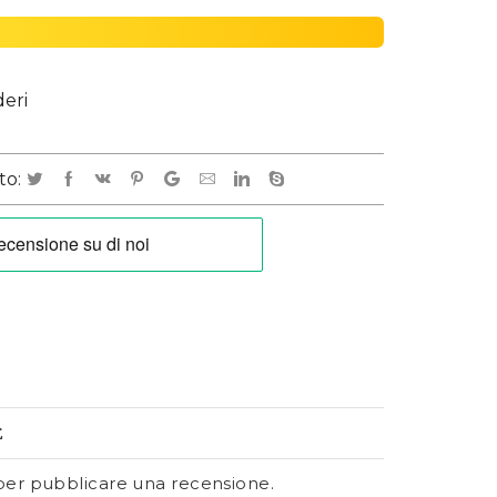
deri
to:
E
er pubblicare una recensione.