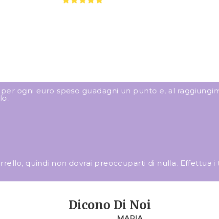
: per ogni euro speso guadagni un punto e, al raggiungim
lo.
llo, quindi non dovrai preoccuparti di nulla. Effettua i tuo
Dicono Di Noi
MARIA