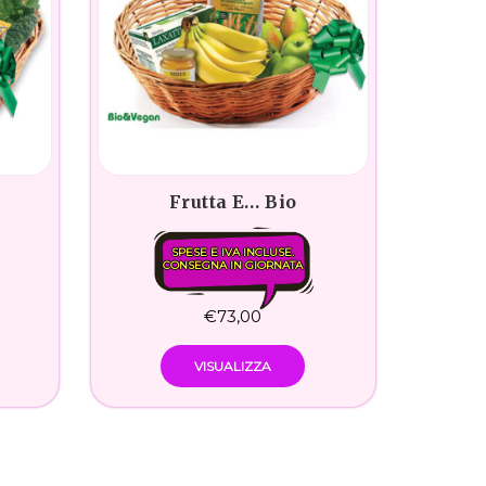
Frutta E… Bio
SPESE E IVA INCLUSE.
CONSEGNA IN GIORNATA
€
73,00
VISUALIZZA