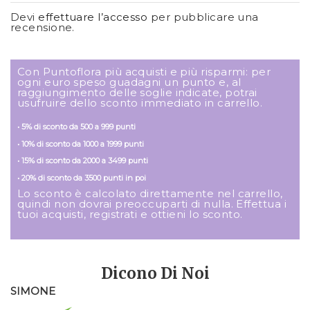
Devi
effettuare l’accesso
per pubblicare una
recensione.
Con Puntoflora più acquisti e più risparmi: per
ogni euro speso guadagni un punto e, al
raggiungimento delle soglie indicate, potrai
usufruire dello sconto immediato in carrello.
• 5% di sconto da 500 a 999 punti
• 10% di sconto da 1000 a 1999 punti
• 15% di sconto da 2000 a 3499 punti
• 20% di sconto da 3500 punti in poi
Lo sconto è calcolato direttamente nel carrello,
quindi non dovrai preoccuparti di nulla. Effettua i
tuoi acquisti, registrati e ottieni lo sconto.
Dicono Di Noi
SIMONE
M