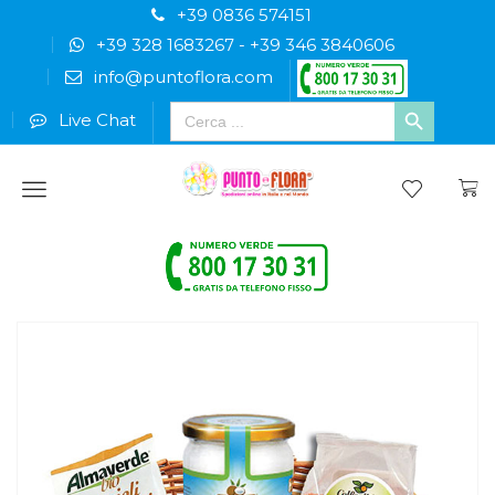
+39 0836 574151
+39 328 1683267
-
+39 346 3840606
info@puntoflora.com
Search
Live Chat
for:
Menu