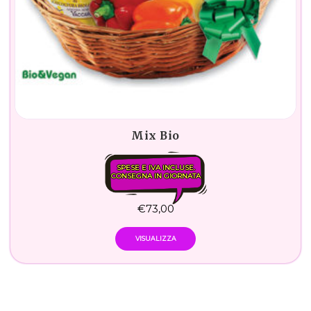
Mix Bio
SPESE E IVA INCLUSE.
CONSEGNA IN GIORNATA
€
73,00
VISUALIZZA