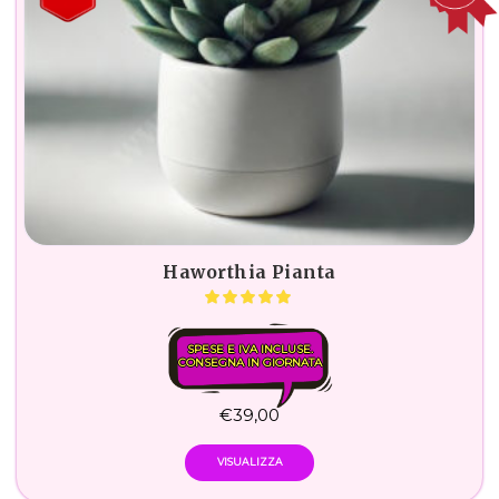
Haworthia Pianta
SPESE E IVA INCLUSE.
CONSEGNA IN GIORNATA
€
39,00
VISUALIZZA