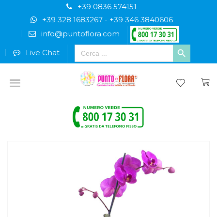
+39 0836 574151
+39 328 1683267
-
+39 346 3840606
info@puntoflora.com
Search
Live Chat
for:
Menu