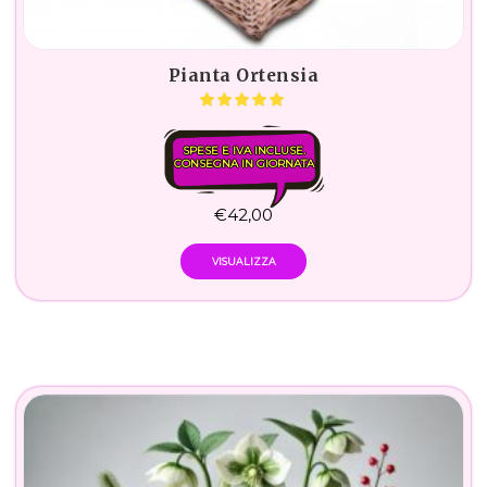
Pianta Ortensia
SPESE E IVA INCLUSE.
CONSEGNA IN GIORNATA
€
42,00
VISUALIZZA