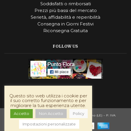
Soddisfatti o rimborsati
Prezzi più bassi del mercato
Serietà, affidabilità e reperibilità
Consegna in Giorni Festivi
Riconsegna Gratuita
FOLLOW US
Instagram
Questo sito web utilizza i cookie per
il suo corretto funzionamento e per
migliorare la tua esperienza utente.
Accetto
Non Accetto
Policy
puntoflora.com — Viale Savoia 16, 73025 – Martano (LE) – P. IVA:
03980700755
Impostazioni personalizzate