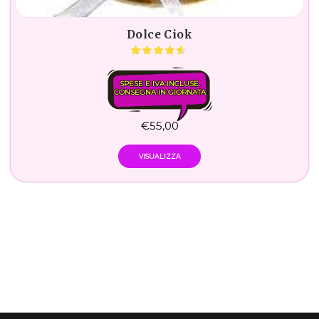
Dolce Ciok
SPESE E IVA INCLUSE.
CONSEGNA IN GIORNATA
€
55,00
VISUALIZZA