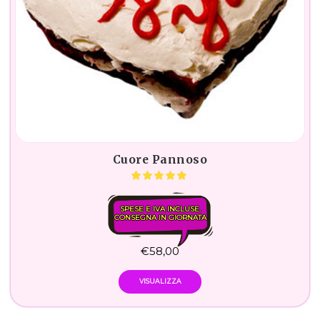
Cuore Pannoso
SPESE E IVA INCLUSE.
CONSEGNA IN GIORNATA
€
58,00
VISUALIZZA