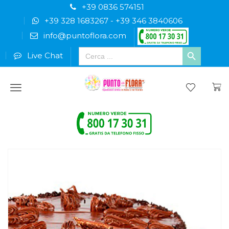
+39 0836 574151
+39 328 1683267
-
+39 346 3840606
info@puntoflora.com
Search
Live Chat
for:
Menu