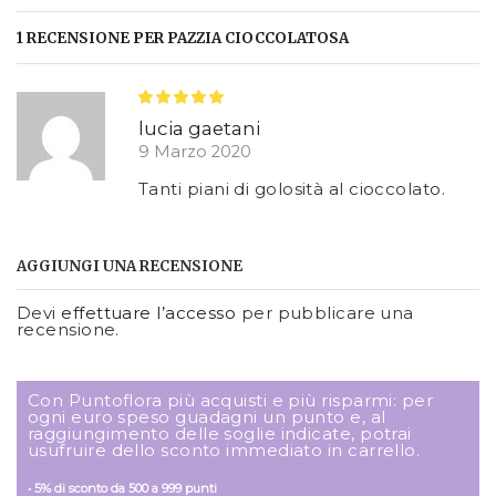
1 RECENSIONE PER
PAZZIA CIOCCOLATOSA
lucia gaetani
9 Marzo 2020
Tanti piani di golosità al cioccolato.
AGGIUNGI UNA RECENSIONE
Devi
effettuare l’accesso
per pubblicare una
recensione.
Con Puntoflora più acquisti e più risparmi: per
ogni euro speso guadagni un punto e, al
raggiungimento delle soglie indicate, potrai
usufruire dello sconto immediato in carrello.
• 5% di sconto da 500 a 999 punti