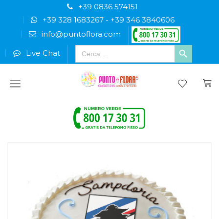
+39 0836 574151
+39 328 1683267
-
+39 346 3840606
info@puntoflora.com
Search
Live Chat
for:
Menu