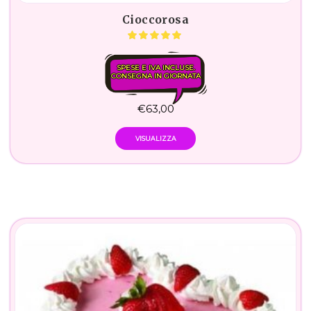
Cioccorosa
SPESE E IVA INCLUSE.
CONSEGNA IN GIORNATA
€
63,00
VISUALIZZA