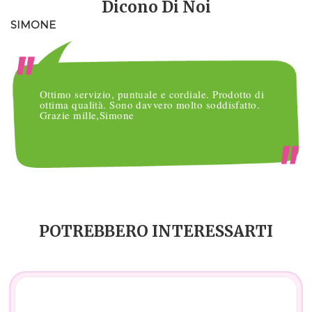
Dicono Di Noi
SIMONE
M
Ottimo servizio, puntuale e cordiale. Prodotto di
ottima qualità. Sono davvero molto soddisfatto.
Grazie mille,Simone
POTREBBERO INTERESSARTI