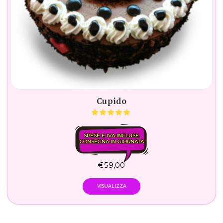
Cupido
SPESE E IVA INCLUSE.
CONSEGNA IN GIORNATA
€
59,00
VISUALIZZA