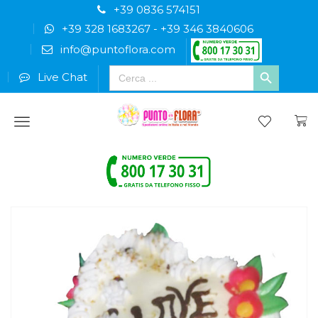
+39 0836 574151
+39 328 1683267
-
+39 346 3840606
info@puntoflora.com
Search
Live Chat
for:
Menu